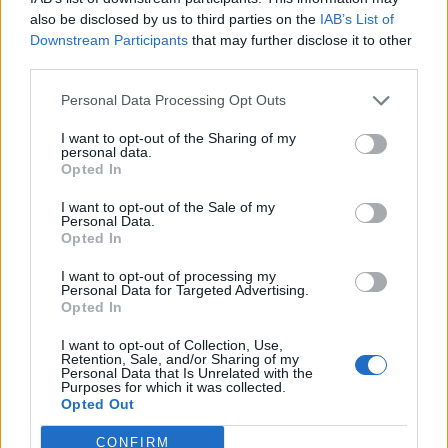
arroccarsi su certe posizioni faccia l’interesse
also be disclosed by us to third parties on the
IAB’s List of
di tutti. Oppure, visto che in tanti sono bravi a
Downstream Participants
that may further disclose it to other
dire cosa non si deve fare, che si acceleri
third parties.
sugli stadi”.
Personal Data Processing Opt Outs
Sulla confusione:
I want to opt-out of the Sharing of my
personal data.
“Ma i calendari mi sembra che siano
Opted In
competenza della Lega, ci manca solo che
I want to opt-out of the Sale of my
risponda io nemmeno candidato alla
Personal Data.
Opted In
Federcalcio. È vero che c’è questo discorso
I want to opt-out of processing my
della contemporaneità del tennis, le
Personal Data for Targeted Advertising.
problematiche mi sembra nascano dal fatto
Opted In
che non ci potesse essere questa esigenza,
I want to opt-out of Collection, Use,
Retention, Sale, and/or Sharing of my
dato che giocando la Lazio mercoledì non si
Personal Data that Is Unrelated with the
Purposes for which it was collected.
gioca di sabato. Speriamo che ci si metta in
Opted Out
condizione il prossimo anno di non doverne
CONFIRM
riparlare, ma è un tema della Lega”.