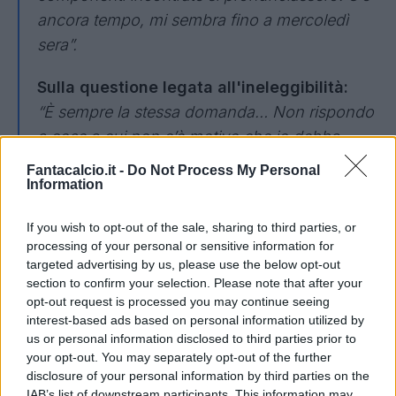
ancora tempo, mi sembra fino a mercoledì
sera”.
Sulla questione legata all'ineleggibilità:
“È sempre la stessa domanda… Non rispondo
a cose a cui non c’è motivo che io debba
rispondere”.
Fantacalcio.it -
Do Not Process My Personal
Information
Sulla settimana di derby, Coppa Italia e
tennis a Roma:
If you wish to opt-out of the sale, sharing to third parties, or
processing of your personal or sensitive information for
“Beh, è qualche anno che l’area del Foro
targeted advertising by us, please use the below opt-out
Italico, che conosciamo bene, ospita eventi di
section to confirm your selection. Please note that after your
campionato e la finale di Coppa Italia in
opt-out request is processed you may continue seeing
interest-based ads based on personal information utilized by
mezzo alla settimana del tennis. Può
us or personal information disclosed to third parties prior to
succedere, serve buon senso e che qualcuno
your opt-out. You may separately opt-out of the further
faccia un passo indietro. Non penso che
disclosure of your personal information by third parties on the
IAB’s list of downstream participants. This information may