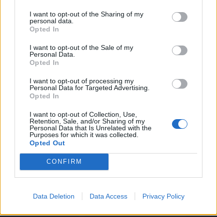
Siro. Conferma per El Kaddouri sulla trequarti,
I want to opt-out of the Sharing of my
avanti dovrebbe spuntarla Pucciarelli su
personal data.
Opted In
Marilungo mentre è in dubbio Mchedlidze per
una contusione alla coscia e potrebbe lasciar
I want to opt-out of the Sale of my
Personal Data.
posto a Maccarone.
Opted In
I want to opt-out of processing my
Autore
Personal Data for Targeted Advertising.
Opted In
Redazione Fantacalcio.it
I want to opt-out of Collection, Use,
Retention, Sale, and/or Sharing of my
Personal Data that Is Unrelated with the
Purposes for which it was collected.
Opted Out
CONFIRM
Data Deletion
Data Access
Privacy Policy
Le nostre app