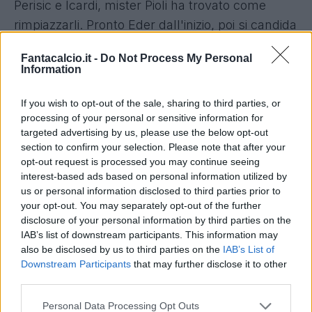
Perisic e Icardi, mister Pioli ha trovato come
rimpiazzarli. Pronto Eder dall'inizio, poi si candida
Palacio per rimpiazzare il capitano dei nerazzurri
Fantacalcio.it -
Do Not Process My Personal
in attacco. Viva la soluzione Medel in difesa,
Information
ritorna poi Ansaldi a sinistra. Dal 1' Kondogbia,
complice anche l'infortunio al dito del piede
If you wish to opt-out of the sale, sharing to third parties, or
processing of your personal or sensitive information for
occorso a Brozovic, poi sulla trequarti rischia di
targeted advertising by us, please use the below opt-out
mancare Banega per un problema fisico
section to confirm your selection. Please note that after your
lamentato nella rifinitura del pomeriggio.
opt-out request is processed you may continue seeing
interest-based ads based on personal information utilized by
L'argentino era in pole nelle preferenze di Pioli
us or personal information disclosed to third parties prior to
per partire titolare, ma adesso torna in auge la
your opt-out. You may separately opt-out of the further
candidatura di Joao Mario.
disclosure of your personal information by third parties on the
IAB’s list of downstream participants. This information may
QUI EMPOLI -
Problemi fisici per Costa e
also be disclosed by us to third parties on the
IAB’s List of
Pasqual, inoltre squalificato Bellusci. Difesa
Downstream Participants
that may further disclose it to other
toscana da ridisegnare, nella quale troveranno
third parties.
posto Veseli, Cosic e Dimarco domenica a San
Personal Data Processing Opt Outs