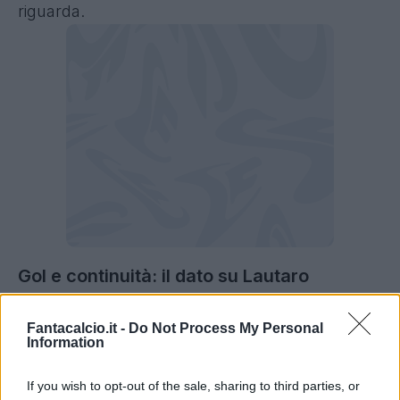
riguarda.
Gol e continuità: il dato su Lautaro
Come sottolineato da Opta,
Lautaro Martínez
Fantacalcio.it -
Do Not Process My Personal
(10 gol nel 2025) è il quarto giocatore nella
Information
storia dell’Inter ad aver realizzato almeno 10
If you wish to opt-out of the sale, sharing to third parties, or
reti in sette diversi anni solari in Serie A
, dopo