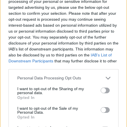
processing of your personal or sensitive information for
Alessandro Altobelli (sette), Benito Lorenzi e
targeted advertising by us, please use the below opt-out
Giuseppe Meazza (otto entrambi). Riuscirà a
section to confirm your selection. Please note that after your
opt-out request is processed you may continue seeing
battere i suoi illustri predecessori?
interest-based ads based on personal information utilized by
us or personal information disclosed to third parties prior to
your opt-out. You may separately opt-out of the further
Inter-Lazio: la pagella di Lautaro
disclosure of your personal information by third parties on the
IAB’s list of downstream participants. This information may
"La sua partita inizia con un gol splendido,
also be disclosed by us to third parties on the
IAB’s List of
fantastico. Protagonista anche in occasione
Downstream Participants
that may further disclose it to other
third parties.
del gol di Bonny. Spreca anche una buona
occasione per la doppietta, ma la sua
Personal Data Processing Opt Outs
prestazione resta ottima. BELLO".
I want to opt-out of the Sharing of my
personal data.
Opted In
Voto: 7
I want to opt-out of the Sale of my
Personal Data.
Opted In