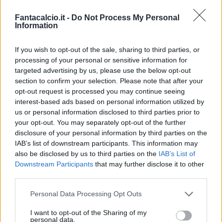
sconfitta con l'Austria, ed ecco che il
Fantacalcio.it -
Do Not Process My Personal
Information
Montenegro
ha liberato Jovetic
, che già oggi
ha raggiunto la Pinetina, dove il resto della
If you wish to opt-out of the sale, sharing to third parties, or
squadra, nazionali esclusi, è al lavoro in vista del
processing of your personal or sensitive information for
big match con la Juventus.
targeted advertising by us, please use the below opt-out
section to confirm your selection. Please note that after your
opt-out request is processed you may continue seeing
Jovetic (non sceso in campo contro l'Austria)
interest-based ads based on personal information utilized by
potrà lavorare dunque tranquillamente per
us or personal information disclosed to third parties prior to
your opt-out. You may separately opt-out of the further
recuperare ed essere regolarmente in campo
disclosure of your personal information by third parties on the
contro i bianconeri: una buona notizia per
IAB’s list of downstream participants. This information may
Mancini e per tutti i suoi fantallenatori.
also be disclosed by us to third parties on the
IAB’s List of
Downstream Participants
that may further disclose it to other
third parties.
Personal Data Processing Opt Outs
I want to opt-out of the Sharing of my
personal data.