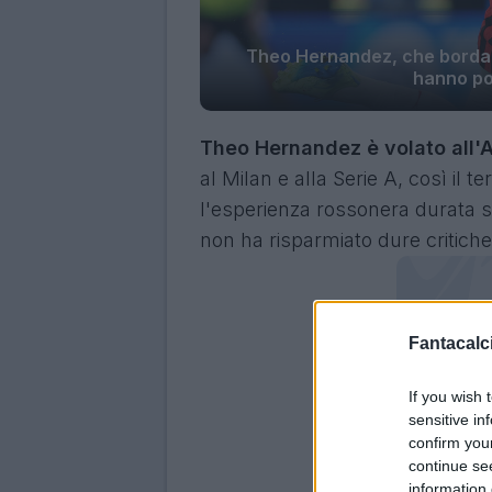
Theo Hernandez, che bordate 
hanno po
Theo Hernandez è volato all'Al
al Milan e alla Serie A, così il 
l'esperienza rossonera durata se
non ha risparmiato dure critiche 
Fantacalci
If you wish 
sensitive in
confirm you
continue se
information 