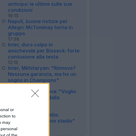
anticipo: le ultime sulle sue
condizioni
19:15
Napoli, buone notizie per
Allegri: McTominay torna in
gruppo
17:38
Inter, duro colpo in
amichevole per Bisseck: forte
contusione alla testa
12:15
Inter, Mkhitaryan: "Rinnovo?
Nessuna garanzia, ma ho un
sogno in Champions"
11:33
Juventus, Zhegrova: "Voglio
restare, frenato dalla
pubalgia"
10:25
sonal or
Napoli, De Laurentiis:
ection to
"Vogliamo un nuovo stadio"
ou may
08:48
 personal
out of the