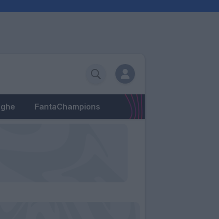
eghe
FantaChampions