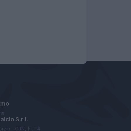
amo
ne
lcio S.r.l.
orzio - CdN, Is. F4