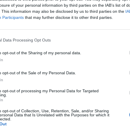
losure of your personal information by third parties on the IAB’s list of
. This information may also be disclosed by us to third parties on the
IA
Participants
that may further disclose it to other third parties.
heo Hernandez
 è arrivato il momento di dire addio.
l Data Processing Opt Outs
19 con sogni, voglia e l’entusiasmo di indossare
Oggi me ne vado dopo aver vissuto momenti
o opt-out of the Sharing of my personal data.
ia della Serie A e della Supercoppa Italiana, e
In
so lo spogliatoio con persone straordinarie.
gni, a ogni allenatore che ha creduto in me, e
o opt-out of the Sale of my Personal Data.
In
, per la sua vicinanza, visione e leadership.
nera, che è sempre stata presente, nei momenti
to opt-out of processing my Personal Data for Targeted
ing.
tire il vostro sostegno è stato un privilegio che non
In
rò per sempre nel cuore.
o opt-out of Collection, Use, Retention, Sale, and/or Sharing
ne non è stata facile. Ho sempre saputo
ersonal Data that Is Unrelated with the Purposes for which it
lected.
n è sempre stata la mia priorità. Ma,
Out