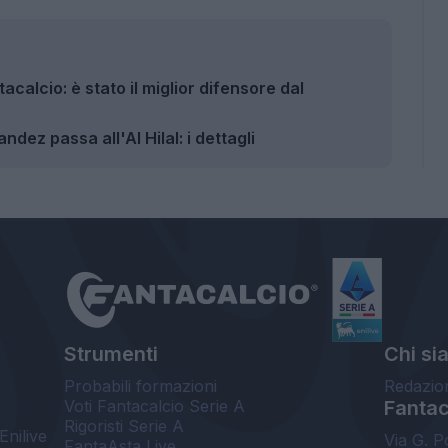
calcio: è stato il miglior difensore dal
dez passa all'Al Hilal: i dettagli
Strumenti
Chi si
Probabili formazioni
Redazio
Voti Fantacalcio Serie A
Fantaca
Rigoristi Serie A
Enilive
Via G. P
FantaAsta Live