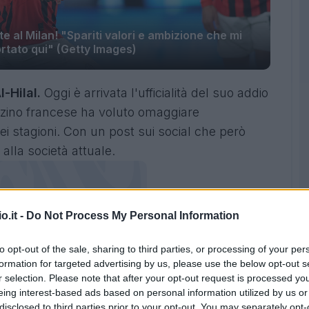
al Milan! "Spariti valori e ambizione che mi
rtato qui" (Getty Images)
-Hilal.
Oggi è arrivata l'ufficialità del suo addio
terzino francese ha voluto omaggiare
i stagioni. Con un post sui social che però
alla società attuale.
o.it -
Do Not Process My Personal Information
to opt-out of the sale, sharing to third parties, or processing of your per
formation for targeted advertising by us, please use the below opt-out s
r selection. Please note that after your opt-out request is processed y
eing interest-based ads based on personal information utilized by us or
disclosed to third parties prior to your opt-out. You may separately opt-