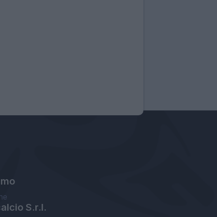
amo
ne
lcio S.r.l.