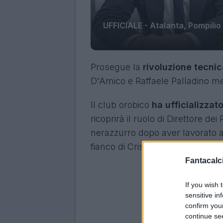
UFFICIALE - Atalanta, Pompilio
Prosegue la
rivoluzione tecnic
D'Amico e Raffaele Palladino mett
Il club orobico
ha ufficializzat
ricoprirà il ruolo di Direttore de
nerazzurro dopo aver lavorato al
fianco di Cristiano Giuntoli, nu
Fantacalci
If you wish 
sensitive in
confirm you
continue se