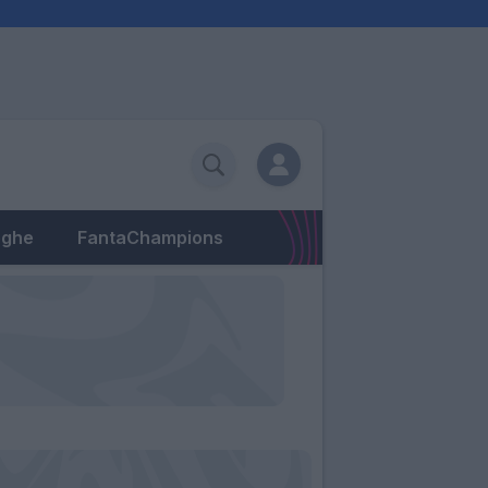
eghe
FantaChampions