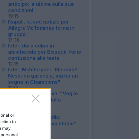
anticipo: le ultime sulle sue
condizioni
19:15
Napoli, buone notizie per
Allegri: McTominay torna in
gruppo
17:38
Inter, duro colpo in
amichevole per Bisseck: forte
contusione alla testa
12:15
Inter, Mkhitaryan: "Rinnovo?
Nessuna garanzia, ma ho un
sogno in Champions"
11:33
Juventus, Zhegrova: "Voglio
restare, frenato dalla
pubalgia"
10:25
sonal or
Napoli, De Laurentiis:
ection to
"Vogliamo un nuovo stadio"
ou may
08:48
 personal