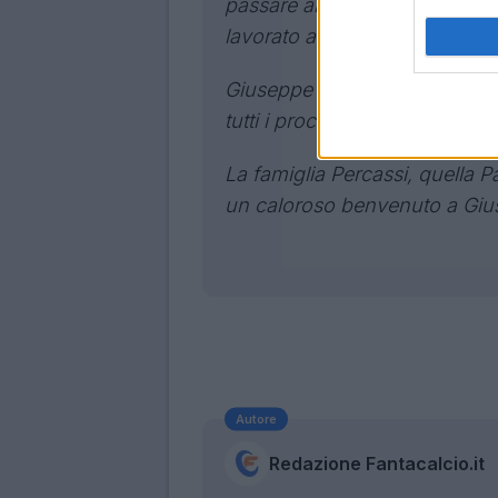
passare al Carpi, al Napoli e i
lavorato a fianco del Direttore
Giuseppe Pompilio si occuperà
tutti i processi legati all’area s
La famiglia Percassi, quella P
un caloroso benvenuto a Giu
Autore
Redazione Fantacalcio.it