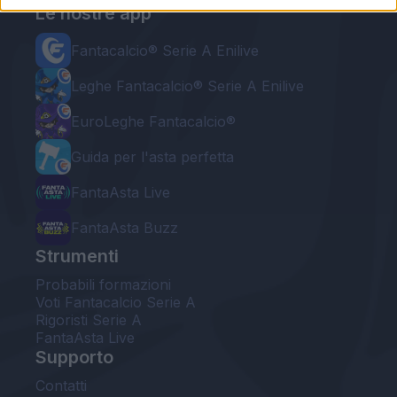
Le nostre app
Fantacalcio® Serie A Enilive
Leghe Fantacalcio® Serie A Enilive
EuroLeghe Fantacalcio®
Guida per l'asta perfetta
FantaAsta Live
FantaAsta Buzz
Strumenti
Probabili formazioni
Voti Fantacalcio Serie A
Rigoristi Serie A
FantaAsta Live
Supporto
Contatti