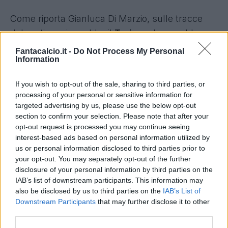
Come riporta Gianluca Di Marzio, sulle tracce
del portiere ci sarebbe il
Torino
, che avrebbe
avviato delle valutazioni nei suoi confronti.
Fantacalcio.it -
Do Not Process My Personal
Information
Stagione complessa per il Verona, conclusa con
If you wish to opt-out of the sale, sharing to third parties, or
la retrocessione in Serie B, ma tutto sommato
processing of your personal or sensitive information for
buona per Montipò, che nonostante i 54 gol
targeted advertising by us, please use the below opt-out
subiti in 35 partite è riuscito a portare a casa 5
section to confirm your selection. Please note that after your
opt-out request is processed you may continue seeing
cleensheet, a parare 3 rigori e a mettere a
interest-based ads based on personal information utilized by
referto un assist.
us or personal information disclosed to third parties prior to
your opt-out. You may separately opt-out of the further
disclosure of your personal information by third parties on the
IAB’s list of downstream participants. This information may
also be disclosed by us to third parties on the
IAB’s List of
Downstream Participants
that may further disclose it to other
third parties.