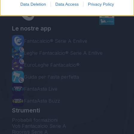
Data Deletion
Data Access
Privacy Policy
Le nostre app
Fantacalcio® Serie A Enilive
Leghe Fantacalcio® Serie A Enilive
EuroLeghe Fantacalcio®
Guida per l'asta perfetta
FantaAsta Live
FantaAsta Buzz
Strumenti
Probabili formazioni
Voti Fantacalcio Serie A
Rigoristi Serie A