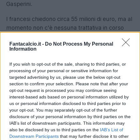
Gasperini.
I francesi chiedono circa 55 milioni di euro, ma al
momento non c'è nessuna trattativa in corso
poiché i giallorossi stono ancora in attesa
Fantacalcio.it -
Do Not Process My Personal
dell'ufficialità di Tony D'Amico come nuovo
Information
direttore sportivo.
If you wish to opt-out of the sale, sharing to third parties, or
Nel frattempo la Roma ha le idee chiare sulle
processing of your personal or sensitive information for
prossime mosse di mercato. Innanzitutto i
targeted advertising by us, please use the below opt-out
section to confirm your selection. Please note that after your
rinnovi di Celik, Pellegrini e Dybala. Poi
opt-out request is processed you may continue seeing
Alajbegovic, ala sinistra classe 2007 per
interest-based ads based on personal information utilized by
completare il reparto offensivo, e infine anche un
us or personal information disclosed to third parties prior to
your opt-out. You may separately opt-out of the further
terzino destro.
disclosure of your personal information by third parties on the
IAB’s list of downstream participants. This information may
also be disclosed by us to third parties on the
IAB’s List of
Downstream Participants
that may further disclose it to other