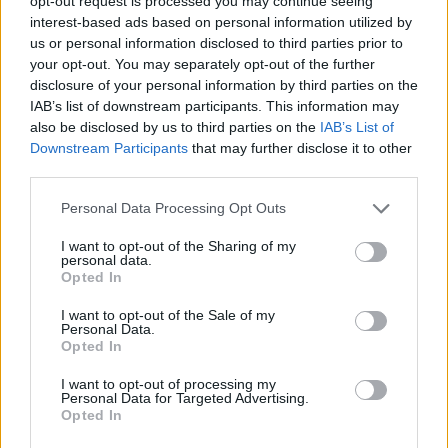
opt-out request is processed you may continue seeing
dipende da noi ma ci proveremo fino alla fine.
interest-based ads based on personal information utilized by
us or personal information disclosed to third parties prior to
Il mio futuro? La verità è che non so niente,
your opt-out. You may separately opt-out of the further
vorrei sapere anche io quale sarà.
Quello che
disclosure of your personal information by third parties on the
so io è che il contratto finisce tra due
IAB’s list of downstream participants. This information may
also be disclosed by us to third parties on the
IAB’s List of
partite, credo che copntro la Lazio sarà
Downstream Participants
that may further disclose it to other
l'ultima all'Olimpico.
Decisione presa?
third parties.
Questo è quello che dice il contratto. La mia
Personal Data Processing Opt Outs
idea la dirò più avanti".
I want to opt-out of the Sharing of my
personal data.
Opted In
I want to opt-out of the Sale of my
Personal Data.
Opted In
I want to opt-out of processing my
Personal Data for Targeted Advertising.
Opted In