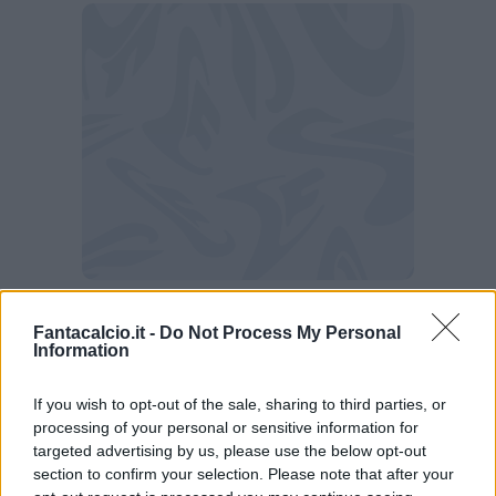
Dybala lascia la Roma? L'annuncio
Fantacalcio.it -
Do Not Process My Personal
dell'argentino
Information
"Questa è una squadra che dà tutto fino alla
If you wish to opt-out of the sale, sharing to third parties, or
fine, diamo il massimo ogni giorno per giocare
processing of your personal or sensitive information for
targeted advertising by us, please use the below opt-out
così i 90 minuti. Abbiamo dimostrato la voglia
section to confirm your selection. Please note that after your
di arrivare in Champions, sappiamo che non