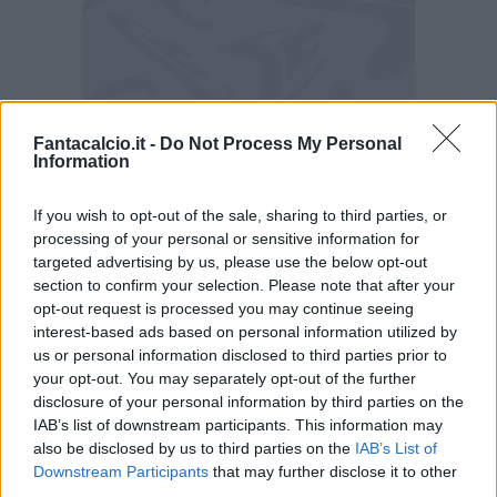
Fantacalcio.it -
Do Not Process My Personal
Information
Problema fisico per Valle
If you wish to opt-out of the sale, sharing to third parties, or
Il tutto al minuto 35 di Verona-Como:
Valle ha
processing of your personal or sensitive information for
rimediato un infortunio alla gamba sinistra
targeted advertising by us, please use the below opt-out
(da capire se a livello muscolare o alla caviglia)
section to confirm your selection. Please note that after your
opt-out request is processed you may continue seeing
dopo uno scontro di gioco. Al suo posto è
interest-based ads based on personal information utilized by
entrato Alberto Moreno: nelle prossime ore sarà
us or personal information disclosed to third parties prior to
valutato con attenzione dallo staff medico.
your opt-out. You may separately opt-out of the further
disclosure of your personal information by third parties on the
IAB’s list of downstream participants. This information may
also be disclosed by us to third parties on the
IAB’s List of
Downstream Participants
that may further disclose it to other
third parties.