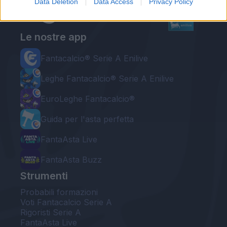
Data Deletion
Data Access
Privacy Policy
Le nostre app
Fantacalcio® Serie A Enilive
Leghe Fantacalcio® Serie A Enilive
EuroLeghe Fantacalcio®
Guida per l'asta perfetta
FantaAsta Live
FantaAsta Buzz
Strumenti
Probabili formazioni
Voti Fantacalcio Serie A
Rigoristi Serie A
FantaAsta Live