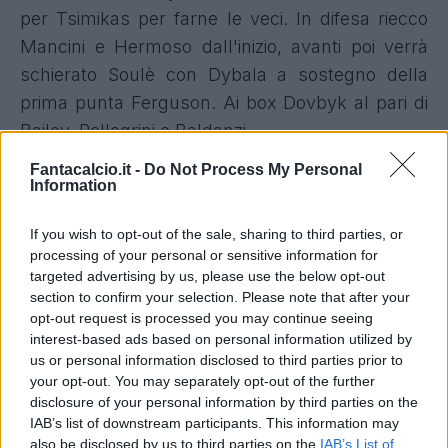
per Tsimikas per farne le veci. In difesa riecco
Mancini e Hermoso dall'inizio, avanti poi verrà
schierato Soulè con Dybala a sostegno della
prima punta Ferguson. Ai box Dovbyk al pari di
Bailey, Pellegrini e Baldanzi.
Fantacalcio.it -
Do Not Process My Personal
Nei neroverdi mister Grosso a centrocampo
Information
deve ovviare all'assenza dell'infortunato
Thorstvedt, occasione per Vranckx da mezz'ala.
If you wish to opt-out of the sale, sharing to third parties, or
processing of your personal or sensitive information for
Avanti scalpita Fadera per ritrovare posto nel
targeted advertising by us, please use the below opt-out
tridente con Laurientè e Pinamonti. Sulla sinistra
section to confirm your selection. Please note that after your
di difesa ci sarà Doig, visto che Candè è fermo
opt-out request is processed you may continue seeing
interest-based ads based on personal information utilized by
per noie fisiche che lo hanno già tenuto ai box
us or personal information disclosed to third parties prior to
martedì scorso contro la Juve.
your opt-out. You may separately opt-out of the further
disclosure of your personal information by third parties on the
IAB’s list of downstream participants. This information may
Le probabili formazioni di Roma-
also be disclosed by us to third parties on the
IAB’s List of