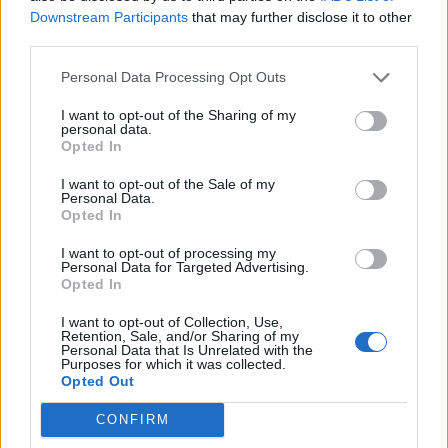
Sassuolo
Downstream Participants
that may further disclose it to other
third parties.
Roma (3-4-2-1):
Svilar; Mancini, Ziolkowski,
Personal Data Processing Opt Outs
Hermoso; Celik, Pisilli, Koné, Tsimikas;
I want to opt-out of the Sharing of my
Dybala, Soulé; Ferguson. All. Gasperini
personal data.
Opted In
Sassuolo (4-3-3):
Muric; Walukiewicz,
I want to opt-out of the Sale of my
Idzes, Muharemovic, Doig; Vranckx, Matic,
Personal Data.
Opted In
Koné; Fadera, Pinamonti, Laurienté. All.
Grosso
I want to opt-out of processing my
Personal Data for Targeted Advertising.
Opted In
Roma-Sassuolo: dove vederla in tv
I want to opt-out of Collection, Use,
Retention, Sale, and/or Sharing of my
Personal Data that Is Unrelated with the
Roma-Sassuolo sarà visibile in diretta e in
Purposes for which it was collected.
Opted Out
esclusiva su Dazn. Partita visibile anche in
streaming sull'app di Dazn.
CONFIRM