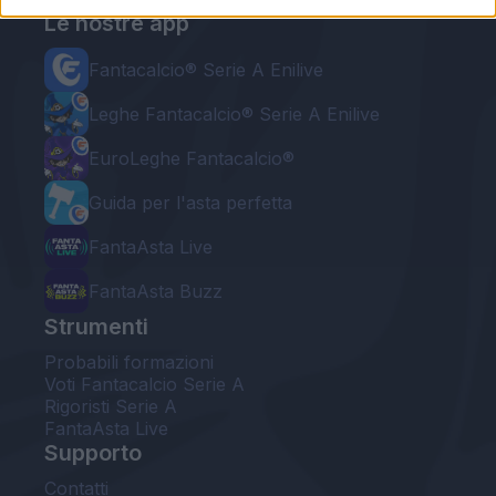
Le nostre app
Fantacalcio® Serie A Enilive
Leghe Fantacalcio® Serie A Enilive
EuroLeghe Fantacalcio®
Guida per l'asta perfetta
FantaAsta Live
FantaAsta Buzz
Strumenti
Probabili formazioni
Voti Fantacalcio Serie A
Rigoristi Serie A
FantaAsta Live
Supporto
Contatti