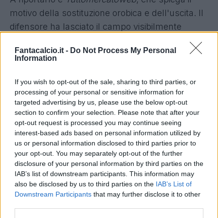
motivo della sostituzione orobica e dell'uscita. Il
difensore ha lasciato il campo visibilmente
scosso, addirittura in lacrime.
Fantacalcio.it -
Do Not Process My Personal
Information
Atalanta, tegola Djimsiti
If you wish to opt-out of the sale, sharing to third parties, or
L'albanese sarà sottoposto ad esami strumentali
processing of your personal or sensitive information for
nei prossimi giorni: saranno questi a determinare
targeted advertising by us, please use the below opt-out
i tempi di recupero. Al suo posto è subentrato
section to confirm your selection. Please note that after your
opt-out request is processed you may continue seeing
Hien, che è andato a rilevare il suo ruolo in
interest-based ads based on personal information utilized by
campo.
us or personal information disclosed to third parties prior to
your opt-out. You may separately opt-out of the further
disclosure of your personal information by third parties on the
IAB’s list of downstream participants. This information may
also be disclosed by us to third parties on the
IAB’s List of
Downstream Participants
that may further disclose it to other
third parties.