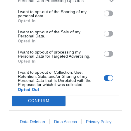
Personal Data Processing Opt Outs
ripartire dopo il derby" (Getty Images)
I want to opt-out of the Sharing of my
personal data.
Sul derby
Opted In
Sul derby
: "
Dobbiamo ripartire, è quello che
I want to opt-out of the Sale of my
Personal Data.
dobbiamo dimostrare oggi. Dopo una partita
Opted In
sentita andata male, conta solo quella di oggi.
I want to opt-out of processing my
Personal Data for Targeted Advertising.
In passato abbiamo reagito, ci siamo preparati
Opted In
in settimana e le vittorie ci servono per andare
I want to opt-out of Collection, Use,
avanti
".
Retention, Sale, and/or Sharing of my
Personal Data that Is Unrelated with the
Purposes for which it was collected.
Opted Out
CONFIRM
Data Deletion
Data Access
Privacy Policy