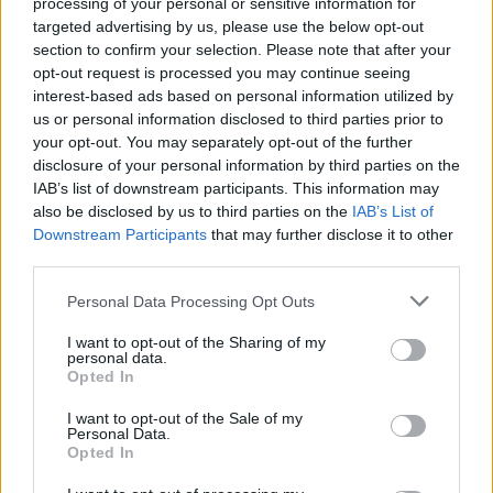
processing of your personal or sensitive information for
mostrato segnali di crescita, guadagnandosi
targeted advertising by us, please use the below opt-out
anche le giuste parole dallo stesso Allegri.
section to confirm your selection. Please note that after your
Contro la Fiorentina, potrebbe toccare
opt-out request is processed you may continue seeing
interest-based ads based on personal information utilized by
nuovamente ad uno fra l'ex Chelsea e l'ex
us or personal information disclosed to third parties prior to
Feyenoord.
your opt-out. You may separately opt-out of the further
disclosure of your personal information by third parties on the
IAB’s list of downstream participants. This information may
also be disclosed by us to third parties on the
IAB’s List of
Downstream Participants
that may further disclose it to other
third parties.
Personal Data Processing Opt Outs
I want to opt-out of the Sharing of my
personal data.
Opted In
I want to opt-out of the Sale of my
Personal Data.
Opted In