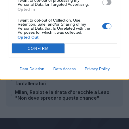
I want to opt-out of processing my
Personal Data for Targeted Advertising.
Opted In
Autore
I want to opt-out of Collection, Use,
Retention, Sale, and/or Sharing of my
Alessandro Montano
Personal Data that Is Unrelated with the
Purposes for which it was collected.
Opted Out
CONFIRM
Leggi anche...
Milan, Allegri: "Serve più malizia. Su Leao e
sul rigore di Pulisic..."
Data Deletion
Data Access
Privacy Policy
Milan, allarme rigorista: il dato preoccupa i
fantallenatori
Milan, Rabiot e la tirata d'orecchie a Leao:
"Non deve sprecare questa chance"