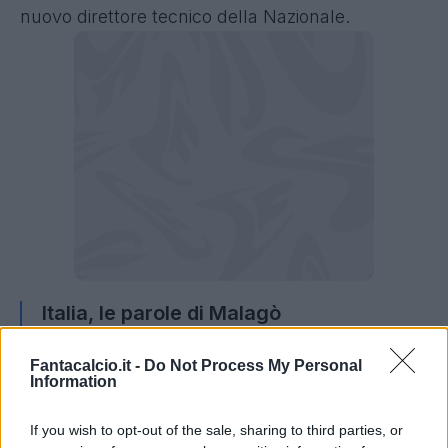
nuovo direttore tecnico della Nazionale.
Italia, le parole di Malagò
"Questa è la settimana del dt, non cambio
Fantacalcio.it -
Do Not Process My Personal
Information
opinione. Siamo a giovedì e spero nel
weekend di calmare l'agitazione. Sto
If you wish to opt-out of the sale, sharing to third parties, or
lavorando molto, ci può anche essere un