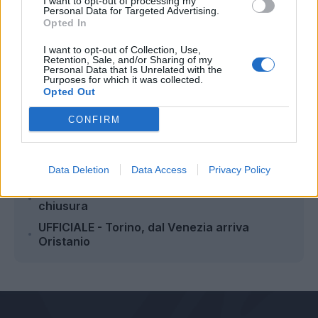
I want to opt-out of processing my
Personal Data for Targeted Advertising.
Opted In
Autore
I want to opt-out of Collection, Use,
Retention, Sale, and/or Sharing of my
Redazione Fantacalcio.it
Personal Data that Is Unrelated with the
Purposes for which it was collected.
Opted Out
CONFIRM
Leggi anche...
Calciomercato Lazio: incontro per
Pinamonti, le ultime
Data Deletion
Data Access
Privacy Policy
Fiorentina, colpaccio Atta: accordo in
chiusura
UFFICIALE - Torino, dal Venezia arriva
Oristanio