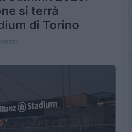
one si terrà
adium di Torino
'evento