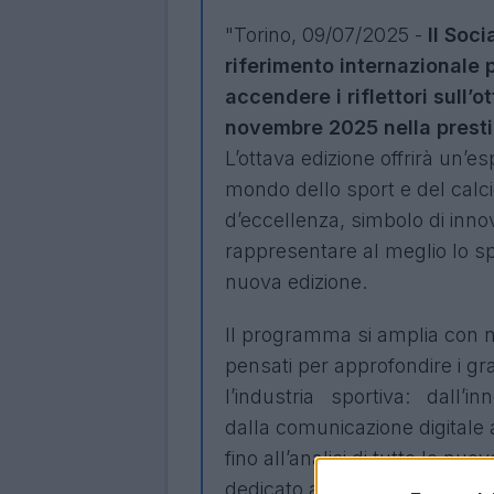
"Torino, 09/07/2025 -
Il Soc
riferimento internazionale p
accendere i riflettori sull’o
novembre 2025 nella prestig
L’ottava edizione offrirà un’e
mondo dello sport e del calcio
d’eccellenza, simbolo di innov
rappresentare al meglio lo sp
nuova edizione.
Il programma si amplia con nu
pensati per approfondire i 
l’industria sportiva: dall’i
dalla comunicazione digitale al
fino all’analisi di tutte le n
dedicato anche allo sviluppo 