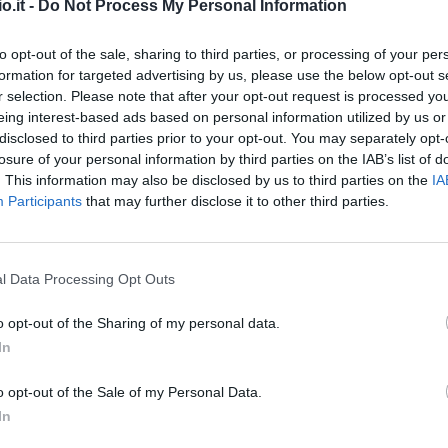
o.it -
Do Not Process My Personal Information
 i settori giovanili, la formazione professionale e
to opt-out of the sale, sharing to third parties, or processing of your per
formation for targeted advertising by us, please use the below opt-out s
r selection. Please note that after your opt-out request is processed y
ranno anche la medicina sportiva e il benessere
eing interest-based ads based on personal information utilized by us or
 del turismo sportivo come leva di crescita
disclosed to third parties prior to your opt-out. You may separately opt-
ategie più efficaci per migliorare il fan
losure of your personal information by third parties on the IAB’s list of
. This information may also be disclosed by us to third parties on the
IA
rienza degli spettatori, dentro e fuori dagli
Participants
that may further disclose it to other third parties.
lievo internazionale – rappresentanti di
FIGC, Lega Serie A, leghe europee, club,
i e leader di imprese innovative – si
l Data Processing Opt Outs
per il futuro dell’industria calcistica. Non
te impatto come SFS EXTRA TIME, la Startup
o opt-out of the Sharing of my personal data.
In
getti innovativi dedicati al mondo dello sport, e
gli SFS AWARDS, occasione per celebrare le
o opt-out of the Sale of my Personal Data.
ema calcistico.
In