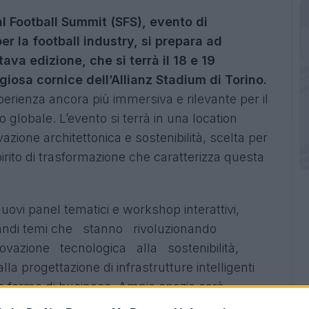
ial Football Summit (SFS), evento di
er la football industry, si prepara ad
ttava edizione, che si terrà il 18 e 19
iosa cornice dell’Allianz Stadium di Torino.
sperienza ancora più immersiva e rilevante per il
 globale. L’evento si terrà in una location
azione architettonica e sostenibilità, scelta per
irito di trasformazione che caratterizza questa
ovi panel tematici e workshop interattivi,
grandi temi che stanno rivoluzionando
nnovazione tecnologica alla sostenibilità,
la progettazione di infrastrutture intelligenti
uove forme di business. Ampio spazio sarà
del calcio in tutte le sue forme, con focus