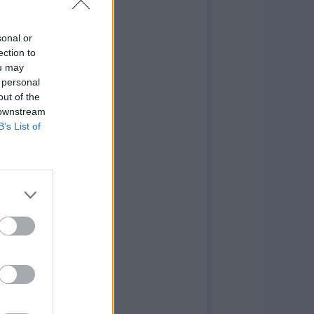
sonal or
ection to
ou may
 personal
out of the
 downstream
B’s List of