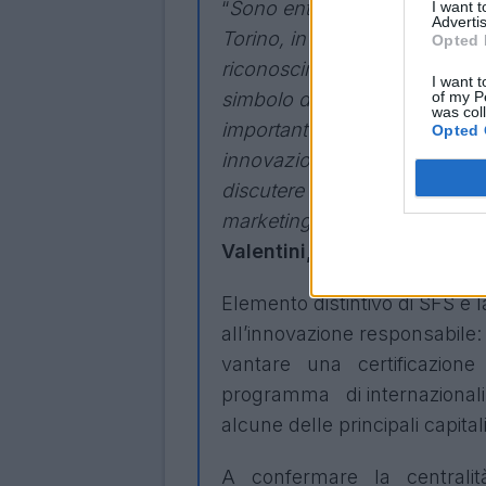
“
Sono entusiasta di annunciar
I want 
Advertis
Torino, in un luogo iconico c
Opted 
riconoscimento a livello nazio
I want t
of my P
simbolo della storia e della c
was col
importante nel nostro percor
Opted 
innovazione, sport e impresa, 
discutere il futuro della Footba
marketing, inclusione e nuovi
Valentini, CEO di SFS.
Elemento distintivo di SFS è l
all’innovazione responsabile
vantare una certificazion
programma di internazionaliz
alcune delle principali capital
A confermare la central