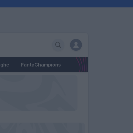
eghe
FantaChampions