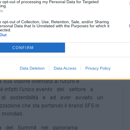
e che l’VIII edizione del Summit approda a
to opt-out of processing my Personal Data for Targeted
ing.
ome l’Allianz Stadium. Dopo anni di crescita e
In
nale e internazionale, portare il SFS in una città
o opt-out of Collection, Use, Retention, Sale, and/or Sharing
ersonal Data that Is Unrelated with the Purposes for which it
ultura calcistica italiana rappresenta un passo
lected.
so. Torino è da sempre un crocevia di
Out
e siamo certi che sarà il contesto ideale per
CONFIRM
ll Industry, tra sostenibilità, tecnologia,
 modelli di business
”, ha dichiarato
Gianfilippo
Data Deletion
Data Access
Privacy Policy
a sua visione orientata al futuro e
: è infatti l’unico evento del settore a
e di sostenibilità e ad aver avviato un
zazione che sta portando il brand SFS in
i mondiali.
ità del Summit nel panorama