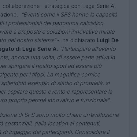
ollaborazione strategica con Lega Serie A,
tazione.
“Eventi come il SFS hanno la capacità
utti i professionisti del panorama calcistico
ivare a proposte e soluzioni innovative mirate
nto del nostro sistema”
- ha dichiarato
Luigi De
egato di Lega Serie A
.
“Partecipare all’evento
te, ancora una volta, di essere parte attiva in
er spingere il nostro sport ad essere più
lgente per i tifosi. La magnifica cornice
, splendido esempio di stadio di proprietà, si
 per ospitare questo evento e rappresentare la
uro proprio perché innovativo e funzionale".
edizione di SFS sono molto chiari: un’evoluzione
 sostanziali, dalla location ai contenuti,
i ingaggio dei partecipanti. Consolidare il