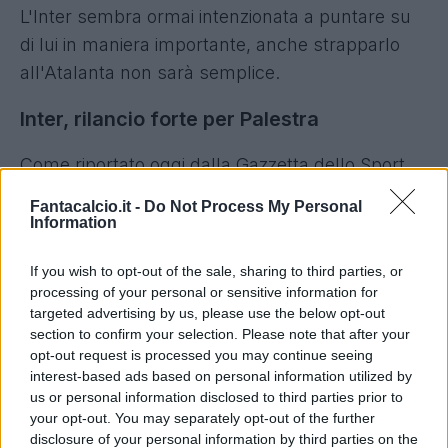
L'Inter sembra ormai intenzionata a puntare su
di lui in maniera importante, anche strapparlo
all'Atalanta non sarà semplice.
Inter, rilancio forte per Palestra
Come riportato oggi dalla Gazzetta dello Sport,
infatti, la prima offerta da 40 milioni di euro
Fantacalcio.it -
Do Not Process My Personal
sarebbe stata
rifiutata dalla Dea
: una proposta
Information
di valore ma che ad oggi non soddisfa la
If you wish to opt-out of the sale, sharing to third parties, or
squadra bergamasca. Serve di più.
processing of your personal or sensitive information for
targeted advertising by us, please use the below opt-out
Ecco perché - riporta la rosea - nei prossimi
section to confirm your selection. Please note that after your
giorni l'Inter farà pervenire all'Atalanta una
opt-out request is processed you may continue seeing
interest-based ads based on personal information utilized by
nuova proposta da
45 milioni di euro
: un'offerta
us or personal information disclosed to third parties prior to
davvero importante, che di fatto in casa Inter
your opt-out. You may separately opt-out of the further
non si vedeva dai tempi di Hakimi, dunque una
disclosure of your personal information by third parties on the