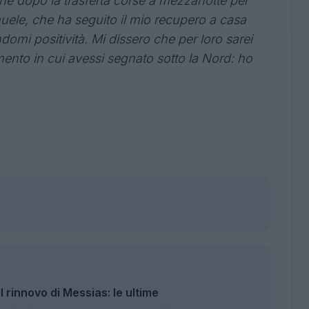
he dopo la trasferta corse a mezzanotte per
uele, che ha seguito il mio recupero a casa
mi positività. Mi dissero che per loro sarei
ento in cui avessi segnato sotto la Nord: ho
l rinnovo di Messias: le ultime