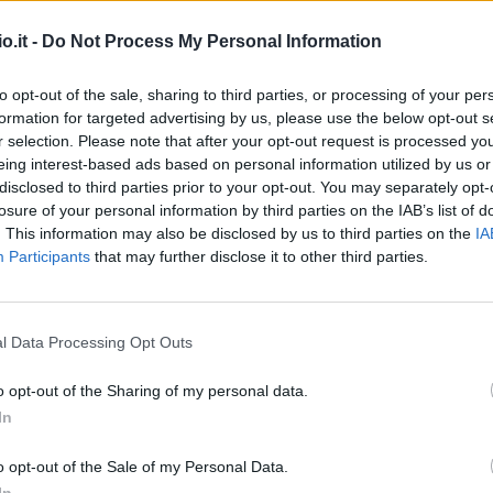
sull'addio al Genoa
o.it -
Do Not Process My Personal Information
ta la settimana dell'ultima di campionato è stata
to opt-out of the sale, sharing to third parties, or processing of your per
formation for targeted advertising by us, please use the below opt-out s
nti messaggi, tutti sapevano che Genoa-Milan
r selection. Please note that after your opt-out request is processed y
tita al Ferraris. Da sportivo ero un po'
eing interest-based ads based on personal information utilized by us or
che se non contava nulla. Ringrazio tutto il
disclosed to third parties prior to your opt-out. You may separately opt-
losure of your personal information by third parties on the IAB’s list of
 che mi hanno scritto anche da Bergamo".
. This information may also be disclosed by us to third parties on the
IA
Participants
that may further disclose it to other third parties.
to un po' di tempo tra Belgio e Francia, ma 6
l Data Processing Opt Outs
n si cancellano. Vedremo dove vivrò a fine
: i miei figli sono nati in Italia e mia moglie sta
o opt-out of the Sharing of my personal data.
i seguirà in Turchia. Ne parleremo solo dopo
In
 e sta bene qui, ha tanti amici. Ma io voglio
o opt-out of the Sale of my Personal Data.
ivo sono i prossimi Europei e magari di nuovo la