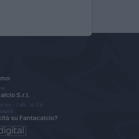
amo
ne
lcio S.r.l.
orzio - CdN, Is. F4
Napoli
cità su Fantacalcio?