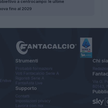
obiettivo a centrocampo: le ultime
nova fino al 2029
Strumenti
Chi si
Probabili formazioni
Redazio
Voti Fantacalcio Serie A
Fantaca
Rigoristi Serie A
Enilive
Via G. P
FantaAsta Live
80143, 
Supporto
Pubbli
Contatti
Impostazioni privacy
Lavora con noi