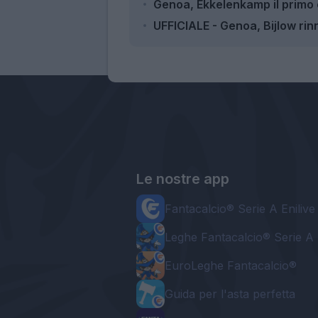
Genoa, Ekkelenkamp il primo 
UFFICIALE - Genoa, Bijlow rin
Le nostre app
Fantacalcio® Serie A Enilive
Leghe Fantacalcio® Serie A 
EuroLeghe Fantacalcio®
Guida per l'asta perfetta