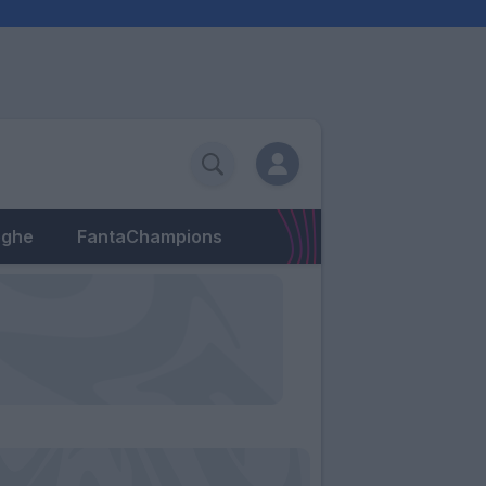
eghe
FantaChampions