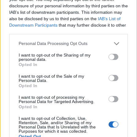
creando qualche situazione anche noi
disclosure of your personal information by third parties on the
IAB’s list of downstream participants. This information may
importante. Abbiamo incontrato una squadra
also be disclosed by us to third parties on the
IAB’s List of
per me forte, con grandi potenzialità".
Downstream Participants
that may further disclose it to other
third parties.
Sull'occasione Cheddira
Personal Data Processing Opt Outs
"Fare un gol a un quarto d'ora dalla fine ti
I want to opt-out of the Sharing of my
può portare anche a farne un altro poi.
personal data.
Opted In
Ovviamente dall'altra parte c'era una qualità
superiore, poi noi con qualche errorino in
I want to opt-out of the Sale of my
Personal Data.
palleggio gli abbiamo facilitato le cose.
Opted In
Cheddira sfortunato invece, gran parata da Di
I want to opt-out of processing my
Personal Data for Targeted Advertising.
Gregorio. Ma il pareggio nel finale ti avrebbe
Opted In
riportato compattezza. Ma a me sarebbe
I want to opt-out of Collection, Use,
bastato che entrasse. Giocarsi la salvezza a
Retention, Sale, and/or Sharing of my
Personal Data that Is Unrelated with the
Sassuolo? Chiunque capita. Sassuolo per me
Purposes for which it was collected.
è qualcosa di importante, ma spetta sempre a
Opted Out