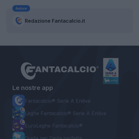
Autore
Redazione Fantacalcio.it
Le nostre app
Fantacalcio® Serie A Enilive
Leghe Fantacalcio® Serie A Enilive
EuroLeghe Fantacalcio®
Guida per l'asta perfetta