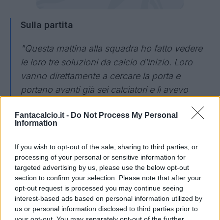
Sulla partita
"Questa mattina alla squadra ho fatto vedere
le loro tre soluzioni da calcio d'inizio. Loro
vanno direttamente a cercare la porta e
portano avanti già sei calciatori e lì avevo
detto di essere pronti su quella palla di andarla
Fantacalcio.it -
Do Not Process My Personal
a difendere in maniera determinata e cattiva,
Information
con attenzione e prendere gol dopo 11
secondi mi fa un po' rabbia perché poi mette
If you wish to opt-out of the sale, sharing to third parties, or
processing of your personal or sensitive information for
la partita in una direzione tale con una
targeted advertising by us, please use the below opt-out
squadra con una qualità altissima. Poi la
section to confirm your selection. Please note that after your
partita è andata in una certa direzione, noi
opt-out request is processed you may continue seeing
interest-based ads based on personal information utilized by
siamo stati bravi a starci dentro e a creare
us or personal information disclosed to third parties prior to
anche i presupposti per poterla pareggiare,
your opt-out. You may separately opt-out of the further