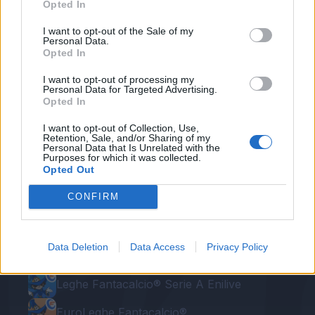
Opted In
dall'inizio a sostegno di
Icardi.
I want to opt-out of the Sale of my
Personal Data.
Autore
Opted In
Redazione Fantacalcio.it
I want to opt-out of processing my
Personal Data for Targeted Advertising.
Opted In
I want to opt-out of Collection, Use,
Retention, Sale, and/or Sharing of my
Personal Data that Is Unrelated with the
Purposes for which it was collected.
Opted Out
CONFIRM
Le nostre app
Data Deletion
Data Access
Privacy Policy
Fantacalcio® Serie A Enilive
Leghe Fantacalcio® Serie A Enilive
EuroLeghe Fantacalcio®