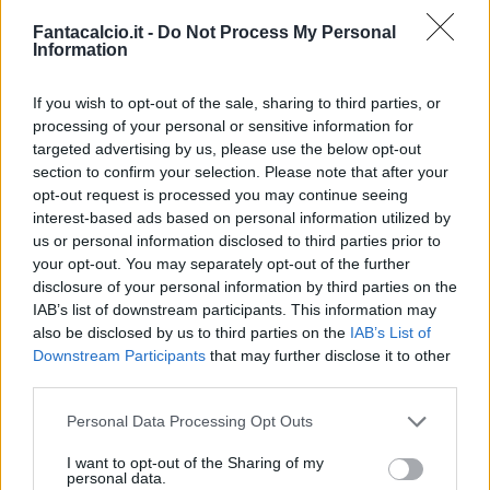
prima fase di attivazione atletica e torelli, seguiti
Fantacalcio.it -
Do Not Process My Personal
da possesso palla e tattica sul campo. A
Information
chiudere l'allenamento una partitella a campo
ridotto, però interrotta anzitempo da
Medel
le
If you wish to opt-out of the sale, sharing to third parties, or
processing of your personal or sensitive information for
cui condizioni andranno monitorate nelle
targeted advertising by us, please use the below opt-out
prossime ore.
section to confirm your selection. Please note that after your
Se il cileno non dovesse farcela per la sfida di
opt-out request is processed you may continue seeing
interest-based ads based on personal information utilized by
domenica contro l'
Atalanta,
si aprirebbero le
us or personal information disclosed to third parties prior to
porte della titolarità sia per
Murillo
che per
your opt-out. You may separately opt-out of the further
Ansaldi
nella difesa meneghina.
disclosure of your personal information by third parties on the
IAB’s list of downstream participants. This information may
also be disclosed by us to third parties on the
IAB’s List of
Per il centrocampo, invece, torna a disposizione
Downstream Participants
that may further disclose it to other
Brozovic
ristabilito dopo l'esclusione di Cagliari.
third parties.
Il croato in lizza per un posto sulla trequarti, ma
Personal Data Processing Opt Outs
l'ottima prova in Sardegna di
Banega
dovrebbe
I want to opt-out of the Sharing of my
portare mister
Pioli
a confermare l'argentino
personal data.