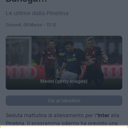
Le ultime dalla Pinetina
Giovedì, 09 Marzo - 13:12
Medel (getty images)
Vai al tabellino
Seduta mattutina di allenamento per l
'Inter
alla
Pinetina. Il programma odierno ha previsto una