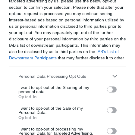
targeted advertising by us, please use the below opt-out
giovedì 19 febbraio (in prima convocazione) e di
section to confirm your selection. Please note that after your
opt-out request is processed you may continue seeing
venerdì 20 febbraio (in seconda convocazione).
interest-based ads based on personal information utilized by
In quella sede, come da statuto, verranno
us or personal information disclosed to third parties prior to
nominati i componenti dei nuovi CdA con il
your opt-out. You may separately opt-out of the further
disclosure of your personal information by third parties on the
conferimento dei relativi poteri. Il Presidente
IAB’s list of downstream participants. This information may
Manenti ed i suoi collaboratori stanno cercando
also be disclosed by us to third parties on the
IAB’s List of
di accelerare il più possibile i tempi per
Downstream Participants
that may further disclose it to other
third parties.
adempiere alle imminenti scadenze e avviare il
processo di risanamento del club. Mercoledì 11
Personal Data Processing Opt Outs
febbraio alle ore 14.30 presso la sala stampa
I want to opt-out of the Sharing of my
dello stadio Tardini ci sarà la presentazione
personal data.
Opted In
ufficiale della nuova proprietà
".
I want to opt-out of the Sale of my
Personal Data.
Pietro
Doca
, il gioielliere scelto da Rezart Taci
Opted In
come presidente della Dastraso Holding, a fine
I want to opt-out of processing my
Personal Data for Targeted Advertising.
assemblea ha aggiunto: "
Abbiamo venduto a un