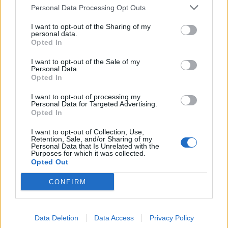
Personal Data Processing Opt Outs
Pinzi è chiamato a sostituire lo squalificato
I want to opt-out of the Sharing of my
personal data.
Castro, anche se deve vedersela con Rigoni.
Opted In
Radovanovic e Hetemaj completano la mediana.
I want to opt-out of the Sale of my
Birsa è il trequartista dietro Paloschi e Inglese
Personal Data.
Opted In
che sostituisce l'infortunato Meggiorini.
I want to opt-out of processing my
Personal Data for Targeted Advertising.
Autore
Opted In
Redazione Fantacalcio.it
I want to opt-out of Collection, Use,
Retention, Sale, and/or Sharing of my
Personal Data that Is Unrelated with the
Purposes for which it was collected.
Opted Out
CONFIRM
Data Deletion
Data Access
Privacy Policy