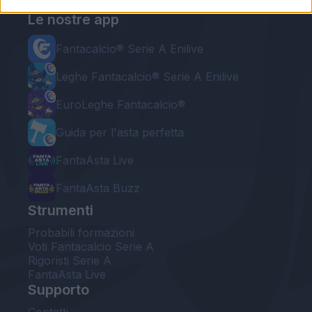
Le nostre app
Fantacalcio® Serie A Enilive
Leghe Fantacalcio® Serie A Enilive
EuroLeghe Fantacalcio®
Guida per l'asta perfetta
FantaAsta Live
FantaAsta Buzz
Strumenti
Probabili formazioni
Voti Fantacalcio Serie A
Rigoristi Serie A
FantaAsta Live
Supporto