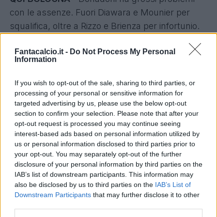
con le assenze. Fuori Diawara e Mounier per
squalifica, oltre a Rizzo e Brienza per infortunio.
In difesa rientra Oikonomou al fianco di
Fantacalcio.it -
Do Not Process My Personal
Gastladello. Masina e Rossettini i terzini.
Information
La novità in mezzo al campo si chiama Donsah,
If you wish to opt-out of the sale, sharing to third parties, or
chiamato a sostituire Diawara. Scala regista
processing of your personal or sensitive information for
targeted advertising by us, please use the below opt-out
Taider, ma c'è ancora possibilità per Pulgar.
section to confirm your selection. Please note that after your
Davanti con gli inamovibili Destro e Giaccherini
opt-out request is processed you may continue seeing
c'è Filippo Falco.
interest-based ads based on personal information utilized by
us or personal information disclosed to third parties prior to
your opt-out. You may separately opt-out of the further
QUI CHIEVO
- Gamberini è uscito malconcio
disclosure of your personal information by third parties on the
dalla sfida di mercoledì, al suo posto Dainelli, in
IAB’s list of downstream participants. This information may
also be disclosed by us to third parties on the
IAB’s List of
gol contro la Roma, al fianco di Cesar.
Downstream Participants
that may further disclose it to other
Cacciatore è in vantaggio su Frey per il ruolo di
third parties.
terzino destro.