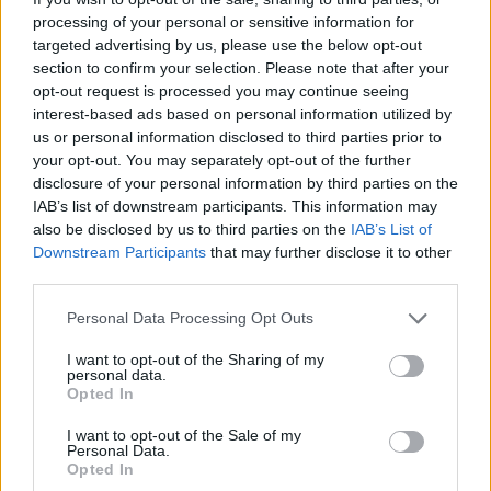
processing of your personal or sensitive information for
targeted advertising by us, please use the below opt-out
section to confirm your selection. Please note that after your
opt-out request is processed you may continue seeing
interest-based ads based on personal information utilized by
us or personal information disclosed to third parties prior to
Sull'Udinese
your opt-out. You may separately opt-out of the further
disclosure of your personal information by third parties on the
Sull'Udinese
: "La conoscevo da anni, anche
IAB’s list of downstream participants. This information may
perché lì avevano giocato tanti grandi
also be disclosed by us to third parties on the
IAB’s List of
giocatori in passato, tra cui Alexis Sanchez e
Downstream Participants
that may further disclose it to other
third parties.
Oliver Bierhoff. Ricordavo anche l'Udinese in
Champions League, nelle partite contro
Personal Data Processing Opt Outs
Barcellona e Werder Brema. Essendo un
I want to opt-out of the Sharing of my
allenatore ambizioso, guardo i campionati più
personal data.
Opted In
importanti come Premier League, Bundesliga,
Serie A e Liga, ma ovviamente di solito seguo
I want to opt-out of the Sale of my
Personal Data.
le grandi squadre che danno forma al calcio.
Opted In