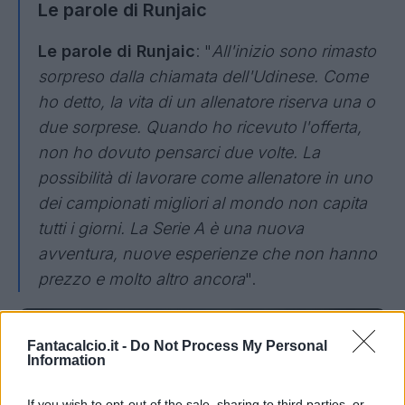
Le parole di Runjaic
Le parole di Runjaic
: "
All'inizio sono rimasto
sorpreso dalla chiamata dell'Udinese. Come
ho detto, la vita di un allenatore riserva una o
due sorprese. Quando ho ricevuto l'offerta,
non ho dovuto pensarci due volte. La
possibilità di lavorare come allenatore in uno
dei campionati migliori al mondo non capita
tutti i giorni. La Serie A è una nuova
avventura, nuove esperienze che non hanno
prezzo e molto altro ancora
".
Fantacalcio.it -
Do Not Process My Personal
Information
If you wish to opt-out of the sale, sharing to third parties, or