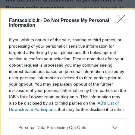
Bianco sulla panchina
, ma il tecnico ha voluto
confrontare su alcuni aspetti per ripartire
Fantacalcio.it -
Do Not Process My Personal
insieme nella massima categoria. L'incontro
Information
sarebbe terminato con la massima condivisione
If you wish to opt-out of the sale, sharing to third parties, or
sui programmi e sulle strategie future.
processing of your personal or sensitive information for
targeted advertising by us, please use the below opt-out
Il Monza torna in Serie A dopo un anno di B,
section to confirm your selection. Please note that after your
dopo aver battuto il Catanzaro ai playoff.
opt-out request is processed you may continue seeing
interest-based ads based on personal information utilized by
us or personal information disclosed to third parties prior to
your opt-out. You may separately opt-out of the further
disclosure of your personal information by third parties on the
IAB’s list of downstream participants. This information may
also be disclosed by us to third parties on the
IAB’s List of
Downstream Participants
that may further disclose it to other
third parties.
Personal Data Processing Opt Outs