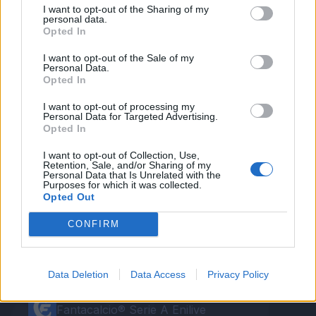
I want to opt-out of the Sharing of my
personal data.
Opted In
I want to opt-out of the Sale of my
Personal Data.
Opted In
Autore
I want to opt-out of processing my
Personal Data for Targeted Advertising.
Redazione Fantacalcio.it
Opted In
I want to opt-out of Collection, Use,
Retention, Sale, and/or Sharing of my
Personal Data that Is Unrelated with the
Purposes for which it was collected.
Opted Out
CONFIRM
Data Deletion
Data Access
Privacy Policy
Le nostre app
Fantacalcio® Serie A Enilive