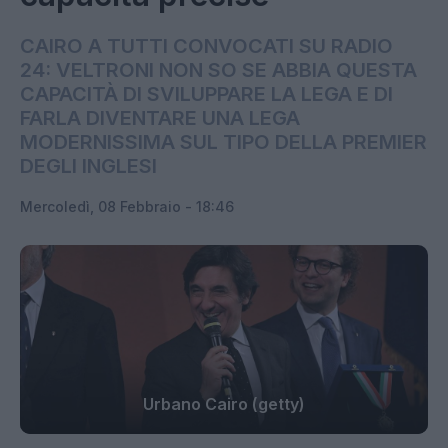
CAIRO A TUTTI CONVOCATI SU RADIO
24: VELTRONI NON SO SE ABBIA QUESTA
CAPACITÀ DI SVILUPPARE LA LEGA E DI
FARLA DIVENTARE UNA LEGA
MODERNISSIMA SUL TIPO DELLA PREMIER
DEGLI INGLESI
Mercoledì, 08 Febbraio - 18:46
Urbano Cairo (getty)