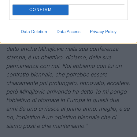
per investire, ma di investire se c’è qualcosa a
CONFIRM
ragion veduta, il mese di gennaio non è mai il
mese migliore per investire perché chi ha buoni
giocatori se li tiene.”
Data Deletion
Data Access
Privacy Policy
E sui target del suo Toro:
"Obiettivo Europa, l’ha
detto anche Mihajlovic nella sua conferenza
stampa, è un obiettivo, diciamo, della sua
permanenza con noi. Noi abbiamo con lui un
contratto biennale, che potrebbe essere
chiaramente poi prolungato, rinnovato, eccetera,
però Mihajlovic arrivando ha detto ‘Io mi pongo
l’obiettivo di ritornare in Europa in questi due
anni.Se
uno ci riesce al primo anno, meglio, e se
no, l’obiettivo è un obiettivo biennale che ci
siamo posti e che manteniamo.”