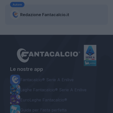
Autore
Redazione Fantacalcio.it
Le nostre app
Fantacalcio® Serie A Enilive
Leghe Fantacalcio® Serie A Enilive
EuroLeghe Fantacalcio®
Guida per l'asta perfetta