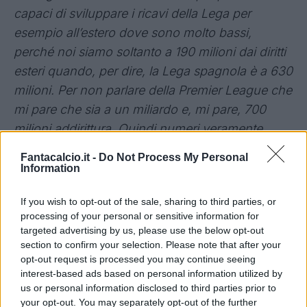
capaci di sviluppare i ricavi della Lega per
esempio all’estero dove sono molto bassi,
perché noi siamo soltanto a 190 milioni dai diritti
esteri quando, per dire, la Lega spagnola è a 630
milioni. Per non parlare della Premier League che
mi pare che sia a un miliardo e, mi pare, 700
milioni addirittura. Quindi numeri veramente
impressionanti. Allora dico, secondo me, più che
Fantacalcio.it -
Do Not Process My Personal
fare parlare di un nome, l’altro, quell’altro,
Information
dobbiamo pensare ad avere dei manager bravi
If you wish to opt-out of the sale, sharing to third parties, or
che sappiano sviluppare l’attività: diritti esteri,
processing of your personal or sensitive information for
diritti italiani, piuttosto che.. non so, di tutto di
targeted advertising by us, please use the below opt-out
più. Io voglio dire: il merchandising, la tutela,
section to confirm your selection. Please note that after your
opt-out request is processed you may continue seeing
piuttosto che l’attività sugli stadi. Insomma, non
interest-based ads based on personal information utilized by
mi fermerei al nome. Veltroni non so se abbia
us or personal information disclosed to third parties prior to
questa capacità di sviluppare la Lega e di farla
your opt-out. You may separately opt-out of the further