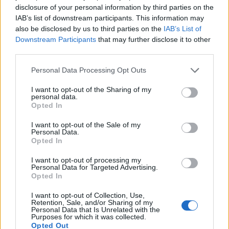
disclosure of your personal information by third parties on the
diventare una Lega modernissima sul tipo della
IAB’s list of downstream participants. This information may
Premier degli inglesi.”
also be disclosed by us to third parties on the
IAB’s List of
E sul mercato del Torino, considerato non
Downstream Participants
that may further disclose it to other
third parties.
all'altezza delle premesse messe dal girone
d'andata:
"devo dire che mi sembra tutto un po’
Personal Data Processing Opt Outs
eccessivo. Certamente in gennaio abbiamo
I want to opt-out of the Sharing of my
avuto un rallentamento notevole, ma stavamo
personal data.
Opted In
facendo un campionato, il migliore degli ultimi
trent’anni e siamo lì ancora molto vicini, per cui
I want to opt-out of the Sale of my
Personal Data.
non è poco. Tra l’altro io quando qualcuno mi
Opted In
dice che non ho investito abbastanza, mah,
I want to opt-out of processing my
quest anno sono 34 milioni investiti, l’anno
Personal Data for Targeted Advertising.
Opted In
scorso erano 26 l’anno prima 21 e l’anno prima
ancora erano 18, questo vuol dire che in 4 anni
I want to opt-out of Collection, Use,
Retention, Sale, and/or Sharing of my
abbiamo reinvestito 100 milioni non è poco, e poi
Personal Data that Is Unrelated with the
Purposes for which it was collected.
credo che la cosa importante non sia investire
Opted Out