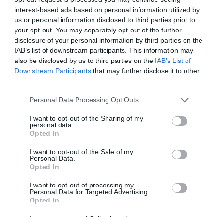
consensi per prendere posizione
al centro della
interest-based ads based on personal information utilized by
difesa a tre.
us or personal information disclosed to third parties prior to
your opt-out. You may separately opt-out of the further
disclosure of your personal information by third parties on the
Come riportato dal Corriere dello Sport, l'Inter
IAB’s list of downstream participants. This information may
potrebbe non solo decidere di puntare su Akanji
also be disclosed by us to third parties on the
IAB’s List of
per i prossimi anni, ma avendo in scadenza
Downstream Participants
that may further disclose it to other
third parties.
giocatori come
Acerbi e de Vrij,
l'ex
Manchester City potrebbe davvero andarsi a
Personal Data Processing Opt Outs
posizionare al centro della difesa nerazzurra.
I want to opt-out of the Sharing of my
personal data.
Opted In
I want to opt-out of the Sale of my
Personal Data.
Opted In
I want to opt-out of processing my
Personal Data for Targeted Advertising.
Opted In