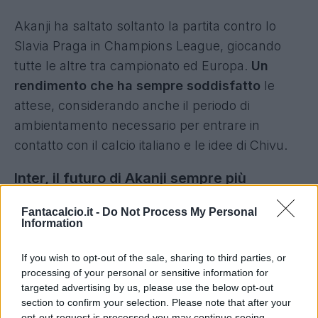
Akanji ha saltato soltanto la partita contro lo
Slavia Praga in Champions League, giocando
tutte le altre tra campionato ed Europa.
Un
rendimento che ha sempre soddisfatto
le
attese, considerando anche il periodo di
ambientamento necessario per entrare in
contatto con il calcio italiano e le idee di Chivu.
Inter, il futuro di Akanji sempre più
nerazzurro
Fantacalcio.it -
Do Not Process My Personal
Information
La duttilità del difensore 30enne è uno degli
aspetti che in questa prima fase ha
If you wish to opt-out of the sale, sharing to third parties, or
maggiormente colpito: Chivu sa bene di poter
processing of your personal or sensitive information for
sfruttare Akanj in diverse posizioni della difesa,
targeted advertising by us, please use the below opt-out
section to confirm your selection. Please note that after your
anche se ad oggi sembra avere guadagnato
opt-out request is processed you may continue seeing