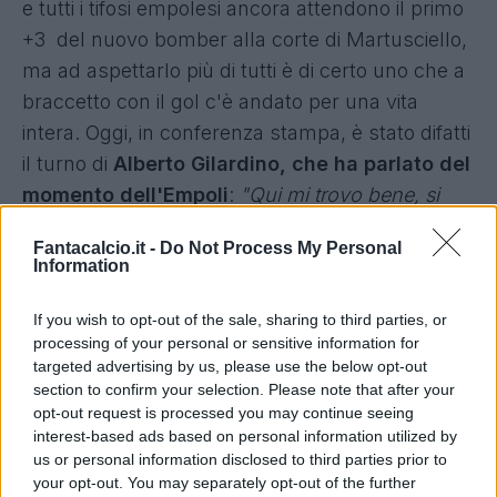
e tutti i tifosi empolesi ancora attendono il primo
+3 del nuovo bomber alla corte di Martusciello,
ma ad aspettarlo più di tutti è di certo uno che a
braccetto con il gol c'è andato per una vita
intera. Oggi, in conferenza stampa, è stato difatti
il turno di
Alberto Gilardino, che ha parlato del
momento dell'Empoli
:
"Qu
i mi trovo bene, si
lavora alla grande. I giovani crescono, mentre
Fantacalcio.it -
Do Not Process My Personal
noi possiamo dare ancora qualcosa. Ora durante
Information
la sosta abbiamo lavorato bene".
E
sul suo,
personale:
"In realtà ho avuto una palla buona,
If you wish to opt-out of the sale, sharing to third parties, or
processing of your personal or sensitive information for
ma lì
è stato molto bravo il portiere. Io
targeted advertising by us, please use the below opt-out
fisicamente sto bene, ma devo lavorare ancora
section to confirm your selection. Please note that after your
molto. Ho sempre voglia di mettermi in gioco e di
opt-out request is processed you may continue seeing
interest-based ads based on personal information utilized by
lottare per il posto: i miei obiettivi personali
us or personal information disclosed to third parties prior to
vengono dopo quelli del club, ma sono cose
your opt-out. You may separately opt-out of the further