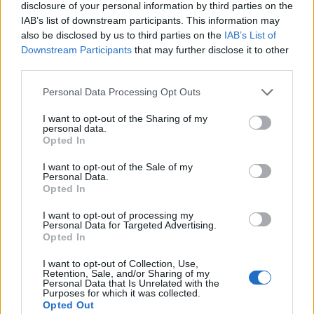
legate
perché
se dovessi arrivare a quota 200
disclosure of your personal information by third parties on the
IAB’s list of downstream participants. This information may
gol significherebbe che avrei dato una grande
also be disclosed by us to third parties on the
IAB’s List of
mano anche alla squadra”
.
Downstream Participants
that may further disclose it to other
Contro il Crotone, però, potrebbe essere
third parties.
nuovamente l'occasione per
Maccarone, al
Personal Data Processing Opt Outs
fianco di Pucciarelli.
Squalificato Laurini,
I want to opt-out of the Sharing of my
possibile esordio per Veseli sulla corsia destra di
personal data.
Opted In
difesa. A sinistra Di Marco in lotta con un
Pasqual
in ripresa dagli ultimi acciacchi. Tra i
I want to opt-out of the Sale of my
Personal Data.
pali ci sarà il ritorno di Skorupski, come in difesa
Opted In
potrebbe rivedersi Costa dopo le noie muscolari
I want to opt-out of processing my
che lo hanno tenuto fuori a Udine. Bene anche
Personal Data for Targeted Advertising.
Opted In
Costa, che però resta sempre in dubbio per
la
sfida di lunedì: anche oggi ha fatto solo
I want to opt-out of Collection, Use,
Retention, Sale, and/or Sharing of my
differenziato, al pari dell'ex capitano Viola.
Personal Data that Is Unrelated with the
Purposes for which it was collected.
Opted Out