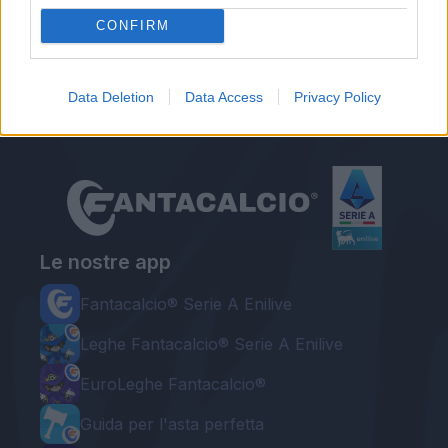
Autore
CONFIRM
Redazione Fantacalcio.it
Data Deletion
Data Access
Privacy Policy
Le nostre app
Fantacalcio® Serie A Enilive
Leghe Fantacalcio® Serie A Enilive
EuroLeghe Fantacalcio®
Guida per l'asta perfetta