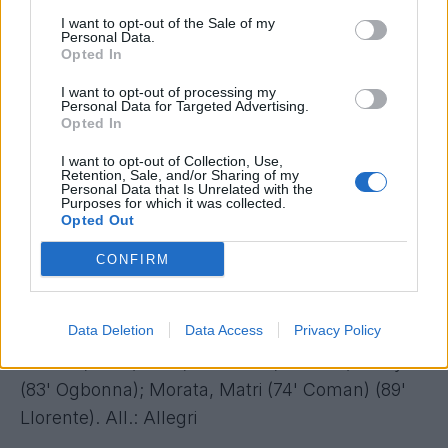
finale
e ancora in corsa per il
triplete
, se così si
I want to opt-out of the Sale of my
Personal Data.
può chiamare.
Opted In
I want to opt-out of processing my
Personal Data for Targeted Advertising.
Opted In
FIORENTINA-JUVENTUS 0-3 (0-2
)
I want to opt-out of Collection, Use,
MARCATORI
: 21' Matri, 44' Pereyra, 59' Bonucci
Retention, Sale, and/or Sharing of my
Personal Data that Is Unrelated with the
FIORENTINA (3-5-2)
: Neto; Savi?, G. Rodríguez
Purposes for which it was collected.
(83' Tomovi?), Basanta; Joaquín (66' Diamanti),
Opted Out
Mati Fernández, Aquilani, Borja Valero, Marcos
CONFIRM
Alonso; Salah, M. Gómez (72' Babacar). All.:
Montella
Data Deletion
Data Access
Privacy Policy
JUVENTUS (4-3-1-2)
: Storari; Padoin, Bonucci,
Chiellini, Evra; Vidal, Marchisio, Sturaro; Pereyra
(83' Ogbonna); Morata, Matri (74' Coman) (89'
Llorente). All.: Allegri