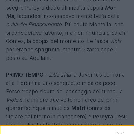
sceglie Pereyra dietro all'inedita coppia
Mo-
Ma
,
facendosi inconsapevolmente beffa della
culla del Rinascimento
. Più cauto Montella, che
si considerava favorito, ma non rinuncia a Salah-
Gómez, la coppia del momento. Le fasce
viola
parleranno
spagnolo
, mentre Pizarro cede il
posto ad Aquilani.
PRIMO TEMPO
-
Zitta zitta
la Juventus combina
alla Fiorentina uno scherzetto mica da poco.
Forse troppo sicura del passaggio del turno, la
Viola
si fa infilare due volte nell'arco dei primi
quarantacinque minuti da
Matri
(prima da
titolare dal ritorno in bianconero) e
Pereyra
, lesti
a raccoglier le ribattute e depositare in rete. Le
proteste dei giocatori,
nervosetti
con Massa,