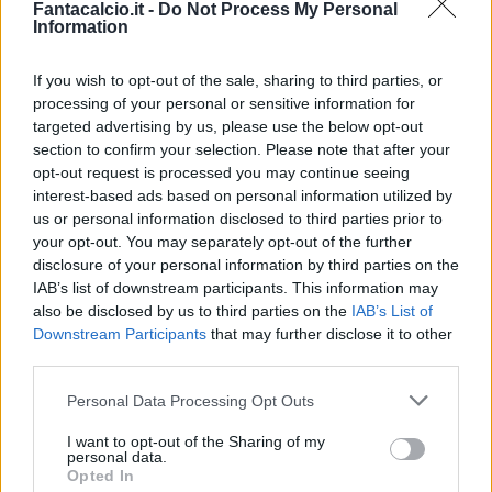
Fantacalcio.it -
Do Not Process My Personal
sono per due reti annullate a Salah e Rodríguez
Information
ed un
rigore
non concesso per fallo di Basanta
If you wish to opt-out of the sale, sharing to third parties, or
su Padoin.
processing of your personal or sensitive information for
targeted advertising by us, please use the below opt-out
SECONDO TEMPO
- A nulla servono i miracoli di
section to confirm your selection. Please note that after your
opt-out request is processed you may continue seeing
Neto, forse futuro juventino: al minuto
interest-based ads based on personal information utilized by
cinquantanove da azione da corner
Bonucci
us or personal information disclosed to third parties prior to
viene perso da Marco Alonso, prima, e Basanta
your opt-out. You may separately opt-out of the further
disclosure of your personal information by third parties on the
poi:
0-3
col numero diciannove che invita tutti i
IAB’s list of downstream participants. This information may
presenti a
sciacquarsi la bocca
, come al solito.
also be disclosed by us to third parties on the
IAB’s List of
Sale la tensione, con Gonzalo che rischia grosso
Downstream Participants
that may further disclose it to other
third parties.
per un intervento troppo energico su Morata:
solo
giallo. Gli ingressi di Diamanti e Babacar
Personal Data Processing Opt Outs
non fanno male a Storari e soci, e solo Morata
I want to opt-out of the Sharing of my
riesce a far fanni, facendosi espellere per un
personal data.
Opted In
intervento inutile sullo stesso
Alino
:
Juventus in