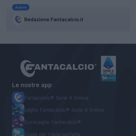
Autore
Redazione Fantacalcio.it
Le nostre app
Fantacalcio® Serie A Enilive
Leghe Fantacalcio® Serie A Enilive
EuroLeghe Fantacalcio®
Guida per l'asta perfetta