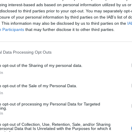
eing interest-based ads based on personal information utilized by us or
disclosed to third parties prior to your opt-out. You may separately opt-
losure of your personal information by third parties on the IAB’s list of
. This information may also be disclosed by us to third parties on the
IA
 Sousa (Getty Images)
Participants
that may further disclose it to other third parties.
a contro la
Roma
, il tecnico della Fiorentina
l Data Processing Opt Outs
 ai microfoni di Premium Sport: “
La Roma è
a livello individuale che collettivo. Contro
o opt-out of the Sharing of my personal data.
amo sempre fare una prestazione perfetta; nelle
In
avuto non abbiamo concluso
”.
o opt-out of the Sale of my Personal Data.
cisse dal match dal punto di vista psicologico:
In
 delle aspettative che se non vengono
 andare giù di morale
”.
Elogi per Babacar
:
to opt-out of processing my Personal Data for Targeted
ing.
 prestazioni da quando sono l’allenatore della
In
un giocatore che sarà prezioso per il resto
o opt-out of Collection, Use, Retention, Sale, and/or Sharing
ersonal Data that Is Unrelated with the Purposes for which it