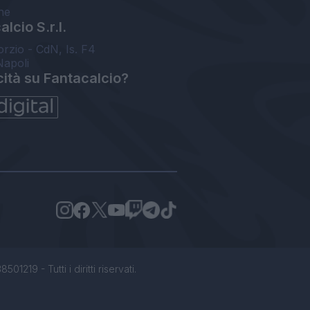
ne
lcio S.r.l.
orzio - CdN, Is. F4
Napoli
cità su Fantacalcio?
1219 - Tutti i diritti riservati.