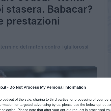
oi stasera. Babacar?
e prestazioni
l termine del match contro i giallorossi
o.it -
Do Not Process My Personal Information
to opt-out of the sale, sharing to third parties, or processing of your per
formation for targeted advertising by us, please use the below opt-out s
r selection. Please note that after your opt-out request is processed y