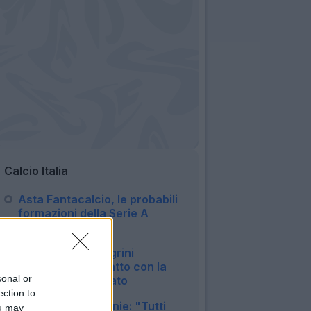
Calcio Italia
Asta Fantacalcio, le probabili
formazioni della Serie A
Enilive 2026/27
06:16
UFFICIALE - Pellegrini
prolunga il contratto con la
sonal or
Roma: il comunicato
ection to
13:11
Juventus, McKennie: "Tutti
ou may