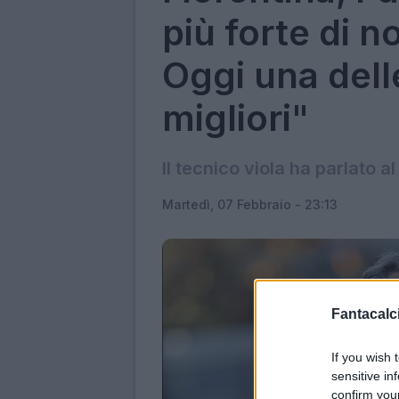
più forte di n
Oggi una dell
migliori"
Il tecnico viola ha parlato a
Martedì, 07 Febbraio - 23:13
Fantacalci
If you wish 
sensitive in
confirm you