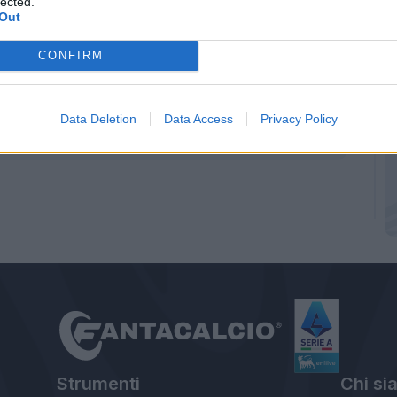
lected.
icic-Olivera
: “
Cercavo di avere una spinta
Out
stra, volevo pareggiare la partita
”.
CONFIRM
Data Deletion
Data Access
Privacy Policy
Strumenti
Chi si