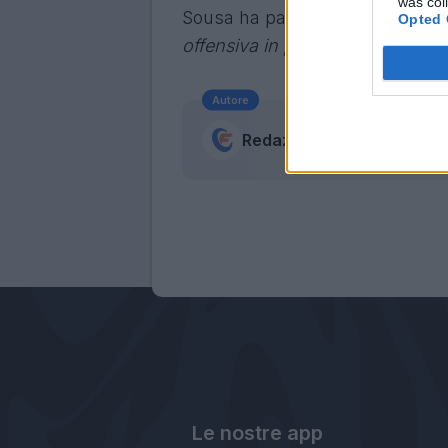
was col
Sousa ha parlato del cambio
Il
Opted 
offensiva in più sulla corsia sini
Autore
Redazione Fantacalcio.it
Le nostre app