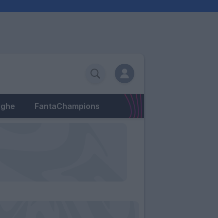
eghe
FantaChampions