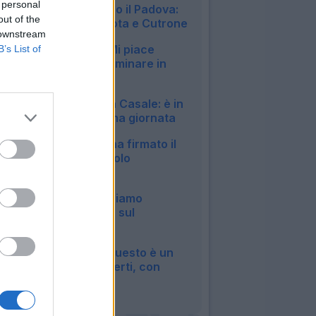
 personal
amichevole contro il Padova:
out of the
in gol Pessina, Mota e Cutrone
 downstream
22:50
Milan, Jashari: "Mi piace
B’s List of
Amorim, vuole dominare in
mezzo al campo"
20:30
Bologna, si ferma Casale: è in
dubbio per la prima giornata
20:13
Roma, Pellegrini ha firmato il
rinnovo: manca solo
l'ufficialità
14:27
Inter, Chivu: "Abbiamo
bisogno di minuti, sul
mercato..."
12:04
Roma, Castro: "Questo è un
sogno a occhi aperti, con
Malen..."
09:07