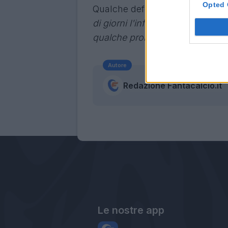
Opted 
Qualche defezione in difesa:
"
C
di giorni l'influenza e al suo p
qualche problema".
Autore
Redazione Fantacalcio.it
Le nostre app