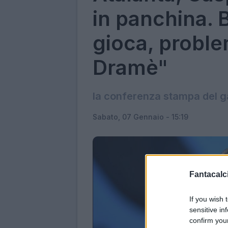
in panchina. 
gioca, proble
Dramè"
la conferenza stampa del 
Sabato, 07 Gennaio - 15:19
Fantacalci
If you wish 
sensitive in
confirm you