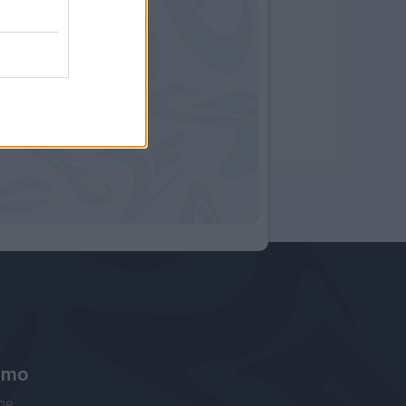
amo
ne