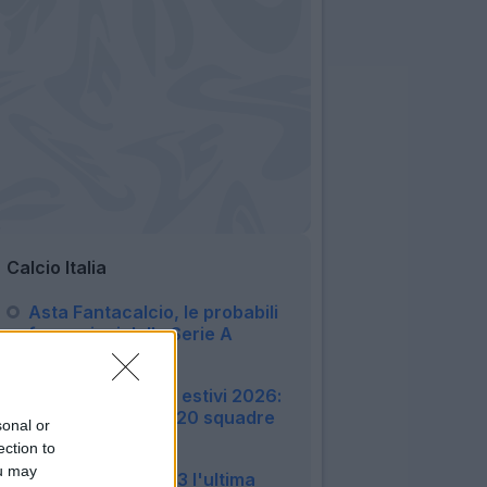
Calcio Italia
Asta Fantacalcio, le probabili
formazioni della Serie A
Enilive 2026/27
06:16
Amichevoli e ritiri estivi 2026:
tutte le info sulle 20 squadre
sonal or
di Serie A
ection to
22:51
ou may
Monza, finisce 3-3 l'ultima