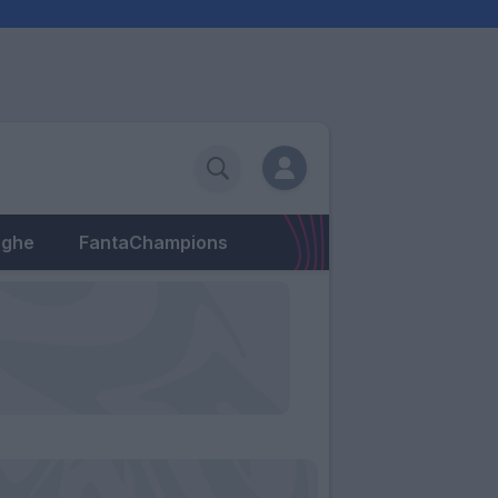
eghe
FantaChampions