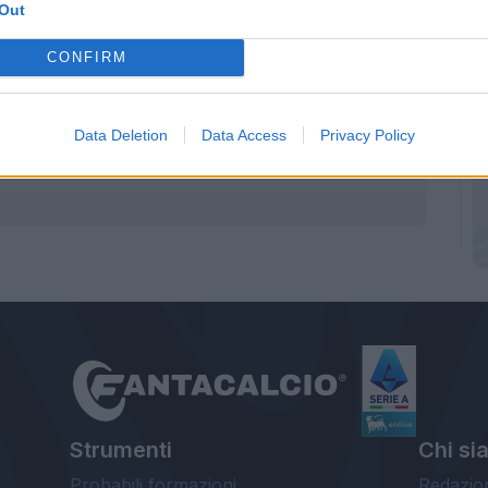
Out
aldara
andrà in panchina perchè ha da un paio
osto giocherà
Zukanovic
. Anche Dramè ha
CONFIRM
Data Deletion
Data Access
Privacy Policy
Strumenti
Chi si
Probabili formazioni
Redazio