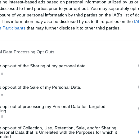
eing interest-based ads based on personal information utilized by us or
disclosed to third parties prior to your opt-out. You may separately opt-
losure of your personal information by third parties on the IAB’s list of
. This information may also be disclosed by us to third parties on the
IA
Participants
that may further disclose it to other third parties.
erini (Getty images)
ani affronteranno il
Chievo
in trasferta:
l Data Processing Opt Outs
è ostico, ma abbiamo comunque fiducia di fare
 squadra migliore, anche se dovremo giocare
o opt-out of the Sharing of my personal data.
In
mani non farò turnover".
sferirsi e domani partirà dalla panchina:
"Ho
o opt-out of the Sale of my Personal Data.
 in panchina e voglio specificare che la
In
to aspettando che la situazione si chiarisca.
to opt-out of processing my Personal Data for Targeted
e che punto sui giovani, ma un 17enne senza
ing.
In
re un giocatore in orbita nazionale".
 suo posto in porta:
"Proverà oggi, se supera
o opt-out of Collection, Use, Retention, Sale, and/or Sharing
ersonal Data that Is Unrelated with the Purposes for which it
quella di schierarlo titolare".
lected.