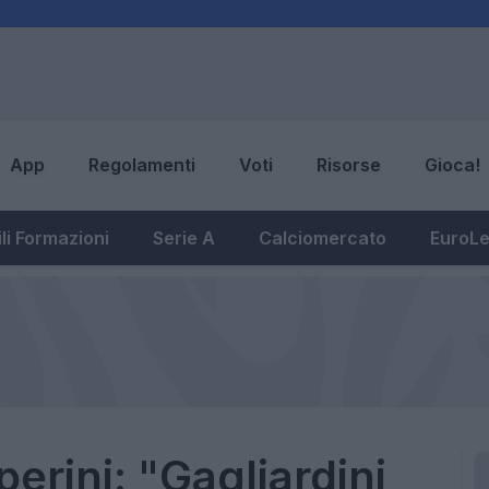
App
Regolamenti
Voti
Risorse
Gioca!
li Formazioni
Serie A
Calciomercato
EuroL
erini: "Gagliardini