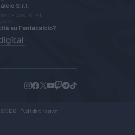
lcio S.r.l.
orzio - CdN, Is. F4
Napoli
cità su Fantacalcio?
1219 - Tutti i diritti riservati.