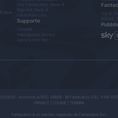
Voti Fantacalcio Serie A
Fantaca
Rigoristi Serie A
Enilive
Via G. P
FantaAsta Live
80143, 
Supporto
Pubbli
Contatti
Impostazioni privacy
Lavora con noi
/03/2012 - Iscrizione al ROC: 44869 - © Fantacalcio S.R.L. P.IVA 1093850
PRIVACY
|
COOKIE
|
TERMINI
Fantacalcio è un marchio registrato da Fantacalcio S.r.l.