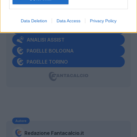
VOTI, ASSIST E PAGELLE DI
BOLOGNA-TORINO
Data Deletion
Data Access
Privacy Policy
VOTI UFFICIALI
ANALISI ASSIST
PAGELLE BOLOGNA
PAGELLE TORINO
Autore
Redazione Fantacalcio.it