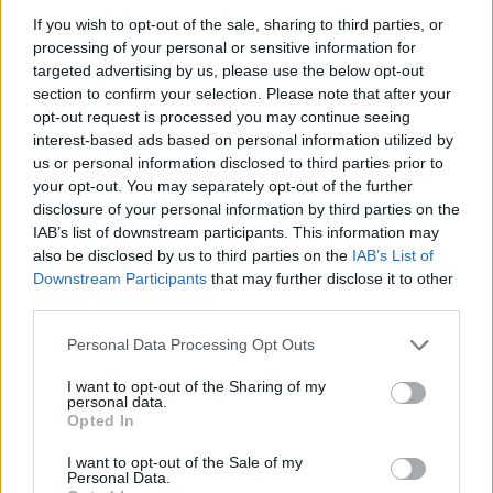
fare i complimenti alle due squadre, è stata una
If you wish to opt-out of the sale, sharing to third parties, or
bella gara. La Juventus ha giocato molto e ha
processing of your personal or sensitive information for
creato molto,
avevamo un po’ troppa frenesia
,
targeted advertising by us, please use the below opt-out
section to confirm your selection. Please note that after your
ci volevamo più pazienza. Il calcio è così, sono
opt-out request is processed you may continue seeing
contento dei ragazzi: questo è un punto che ci
interest-based ads based on personal information utilized by
avvicina allo scudetto
”.
us or personal information disclosed to third parties prior to
your opt-out. You may separately opt-out of the further
Il tecnico bianconero ha proseguito: “
Dybala ha
disclosure of your personal information by third parties on the
avuto un crampo
. Oggi non avevamo la
IAB’s list of downstream participants. This information may
cattiveria giusta
”. Sulla situazione della
also be disclosed by us to third parties on the
IAB’s List of
Downstream Participants
that may further disclose it to other
Juventus: “
Dobbiamo essere sereni, per lo
third parties.
scudetto c’è tempo, mancano ancora 3 punti:
bisogna giocare tranquilli, senza fretta
”.
Personal Data Processing Opt Outs
I want to opt-out of the Sharing of my
personal data.
Autore
Opted In
Redazione Fantacalcio.it
I want to opt-out of the Sale of my
Personal Data.