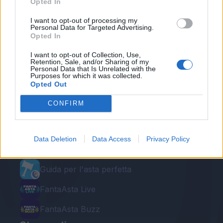
Opted In
I want to opt-out of processing my
Personal Data for Targeted Advertising.
Opted In
I want to opt-out of Collection, Use,
Retention, Sale, and/or Sharing of my
Personal Data that Is Unrelated with the
Purposes for which it was collected.
Opted Out
Le nostre app
CONFIRM
Fantacalcio® Serie A Enilive
Leghe Fantacalcio® Serie A Enilive
Data Deletion
Data Access
Privacy Policy
EuroLeghe Fantacalcio®
Guida per l'asta perfetta
FantaAsta Live
FantaAsta Buzz