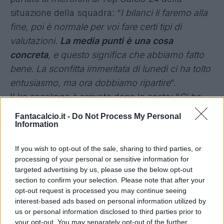
situazione della squadra: “
I bilanci li faremo alla
fine, poi è normale per voi fare certi tipi di
valutazioni.
La media punti è una cosa
concreta
, e questo significa che abbiamo fatto
bene. La sconfitta immeritata di lunedì ci ha tolto
entusiasmo, ma ora dobbiamo ripartire
”.
Il ko casalingo è arrivato dopo la sosta: “
Ci ha
tolto qualcosina. Dal punto di vista mentale non
Fantacalcio.it -
Do Not Process My Personal
siamo stati sul pezzo per 95’, cosa che ci era
Information
riuscita in passato
”. Nel secondo tempo è
If you wish to opt-out of the sale, sharing to third parties, or
mancato Gagliardini, uscito per infortunio: “
È un
processing of your personal or sensitive information for
giocatore solido, ma senza nulla togliere a
targeted advertising by us, please use the below opt-out
Roberto
avevamo fatto bene con Kondogbia e
section to confirm your selection. Please note that after your
opt-out request is processed you may continue seeing
Brozovic
prima del suo arrivo. Rivedendo la
interest-based ads based on personal information utilized by
partita abbiamo avuto una reazione sbagliata,
us or personal information disclosed to third parties prior to
giocando poco con la testa e molto con la
your opt-out. You may separately opt-out of the further