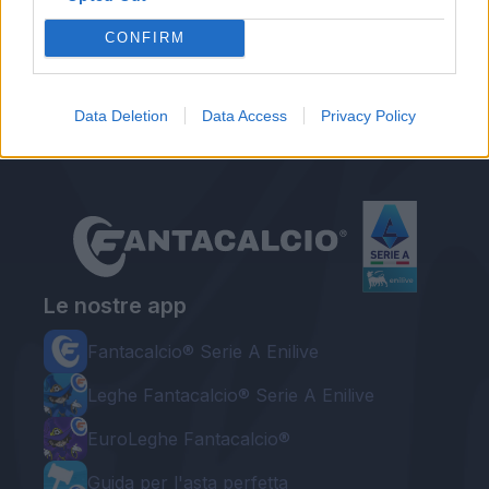
Autore
CONFIRM
Redazione Fantacalcio.it
Data Deletion
Data Access
Privacy Policy
Le nostre app
Fantacalcio® Serie A Enilive
Leghe Fantacalcio® Serie A Enilive
EuroLeghe Fantacalcio®
Guida per l'asta perfetta