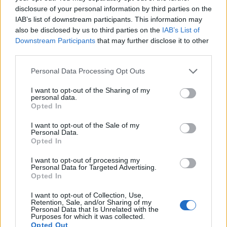
disclosure of your personal information by third parties on the
pancia
”.
IAB’s list of downstream participants. This information may
Su
Gabigol
e la sua reazione Pioli ha preferito
also be disclosed by us to third parties on the
IAB’s List of
minimizzare: "
Io non gli ho parlato di quella
Downstream Participants
that may further disclose it to other
third parties.
situazione lì e non mi interessa. Lunedì non era
contento nessuno, il problema ora è riprendere il
Personal Data Processing Opt Outs
nostro cammino
".
I want to opt-out of the Sharing of my
Da Conte a Simeone, si fanno tanti nomi per il
personal data.
Opted In
successore del tecnico sulla panchina dell’Inter:
I want to opt-out of the Sale of my
”
Io qualche volta apro la porta, ma non vedo
Personal Data.
nessuno
. Sono concentrato, motivato e sereno,
Opted In
mi piace l'ambiente. So anche che nella mia
I want to opt-out of processing my
Personal Data for Targeted Advertising.
carriera mi sono sudato ogni passo e così
Opted In
continuerò a fare. Voglio che l’Inter sia un punto
I want to opt-out of Collection, Use,
di partenza che può diventare un punto
Retention, Sale, and/or Sharing of my
Personal Data that Is Unrelated with the
d'arrivo
".
Purposes for which it was collected.
Opted Out