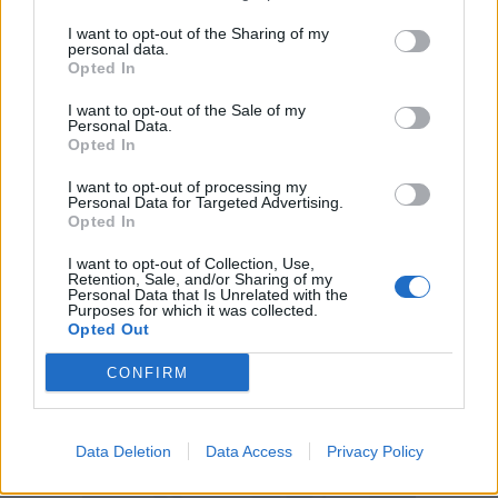
se comunque abbiamo provato a vincerla.
I want to opt-out of the Sharing of my
Muovere la classifica in questa partita per noi
personal data.
è stato molto importante. Avevo poco da
Opted In
inventare per la formazione, non avevo
I want to opt-out of the Sale of my
Personal Data.
neanche un terzino a disposizione, per questo
Opted In
ho cercato di adattare Improta e Tello sugli
I want to opt-out of processing my
esterni a tutta fascia. E' un pareggio giusto.
Personal Data for Targeted Advertising.
Opted In
Schiattarella ed Insigne da martedì torneranno
in gruppo".
I want to opt-out of Collection, Use,
Retention, Sale, and/or Sharing of my
Personal Data that Is Unrelated with the
Purposes for which it was collected.
Opted Out
CONFIRM
Data Deletion
Data Access
Privacy Policy