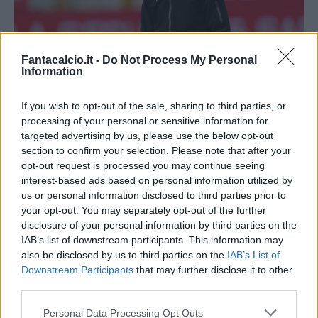
Fantacalcio.it -
Do Not Process My Personal
Information
If you wish to opt-out of the sale, sharing to third parties, or
processing of your personal or sensitive information for
Filippo Inzaghi (getty)
targeted advertising by us, please use the below opt-out
section to confirm your selection. Please note that after your
opt-out request is processed you may continue seeing
Filippo Inzaghi nel post-partita di
interest-based ads based on personal information utilized by
Spezia-Benevento
us or personal information disclosed to third parties prior to
your opt-out. You may separately opt-out of the further
"Gaich ha 20 anni, non dobbiamo dargli
disclosure of your personal information by third parties on the
IAB’s list of downstream participants. This information may
troppe responsabilità, è stato bravo, sapevo
also be disclosed by us to third parties on the
IAB’s List of
che aveva un'ora nelle gambe. Abbiamo
Downstream Participants
that may further disclose it to other
avuto un giorno di riposo in meno rispetto allo
third parties.
Spezia, nell'ultima mezzora si è visto, anche
Personal Data Processing Opt Outs