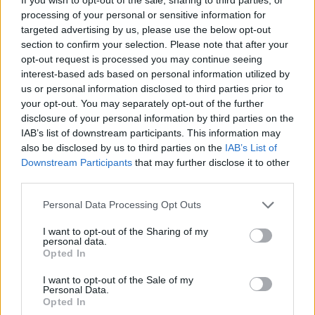
E intanto, in merito all'attaccante, è stata resa
processing of your personal or sensitive information for
targeted advertising by us, please use the below opt-out
nota una singolare curiosità svelata da
Gianluca
section to confirm your selection. Please note that after your
Di Marzio
sull’approdo di Manolo
Gabbiadini in
opt-out request is processed you may continue seeing
maglia azzurra
. L’attaccante avrebbe difatti
interest-based ads based on personal information utilized by
us or personal information disclosed to third parties prior to
firmato per il Napoli proprio mentre gli azzurri
your opt-out. You may separately opt-out of the further
alzavano la Supercoppa a Doha, capitale del
disclosure of your personal information by third parties on the
Qatar.
Proprio l'ex atalantino dovrebbe esser
IAB’s list of downstream participants. This information may
also be disclosed by us to third parties on the
IAB’s List of
nuovamente confermato titolare nel big
Downstream Participants
that may further disclose it to other
match di domenica sera contro l'Inter
: Benitez
third parties.
ritroverà sì Dries Mertens, ma l'opportunità di
Personal Data Processing Opt Outs
schierare ancora una volta dal 1' un giocatore di
tale condizione stuzzica e non poco il tecnico
I want to opt-out of the Sharing of my
personal data.
spagnolo. Al suo fianco, dovrebbero esserci
Opted In
ancora Callejon e Hamsik, ad assistere Higuain.
I want to opt-out of the Sale of my
Gli azzurri sono rientrati da Roma dopo il pari i
Personal Data.
Opted In
Tim Cup contro la Lazio, ed oggi hanno ripreso