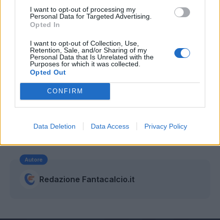
I want to opt-out of processing my
gli allenamenti. Da valutare restano invece
Personal Data for Targeted Advertising.
Gargano e Maggio che non hanno preso parte
Opted In
alla gara contro i biancocelesti per noie
I want to opt-out of Collection, Use,
Retention, Sale, and/or Sharing of my
muscolari.
Personal Data that Is Unrelated with the
Purposes for which it was collected.
Opted Out
CONFIRM
Data Deletion
Data Access
Privacy Policy
Autore
Redazione Fantacalcio.it