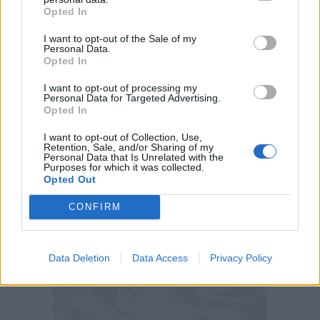
valida per la 16ª giornata del campionato di
Opted In
Serie A 2020/21
, sarà trasmessa su DAZN.
I want to opt-out of the Sale of my
Personal Data.
Opted In
La diretta streaming dallo stadio Olimpico di
Roma inizierà mercoledì 6 gennaio alle ore
I want to opt-out of processing my
Personal Data for Targeted Advertising.
15.00.
Opted In
La diretta TV di Lazio - Fiorentina è disponibile
I want to opt-out of Collection, Use,
Retention, Sale, and/or Sharing of my
anche con la APP DAZN per dispositivi mobile
Personal Data that Is Unrelated with the
Purposes for which it was collected.
oppure collegandosi al sito ufficiale della
Opted Out
piattaforma.
CONFIRM
Data Deletion
Data Access
Privacy Policy