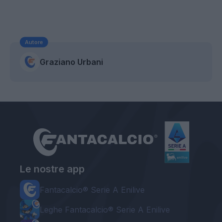
Autore
Graziano Urbani
Le nostre app
Fantacalcio® Serie A Enilive
Leghe Fantacalcio® Serie A Enilive