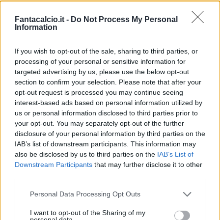
Fantacalcio.it -
Do Not Process My Personal
Information
If you wish to opt-out of the sale, sharing to third parties, or
processing of your personal or sensitive information for
targeted advertising by us, please use the below opt-out
section to confirm your selection. Please note that after your
opt-out request is processed you may continue seeing
interest-based ads based on personal information utilized by
us or personal information disclosed to third parties prior to
your opt-out. You may separately opt-out of the further
disclosure of your personal information by third parties on the
IAB’s list of downstream participants. This information may
SEGUI LAZIO-FIORENTINA LIVE E IN
also be disclosed by us to third parties on the
IAB’s List of
ESCLUSIVA SU DAZN, ATTIVALO ORA
Downstream Participants
that may further disclose it to other
third parties.
LAZIO-FIORENTINA, DOVE VEDERLA IN TV
Personal Data Processing Opt Outs
La diretta TV di Lazio-Fiorentina, partita
I want to opt-out of the Sharing of my
personal data.