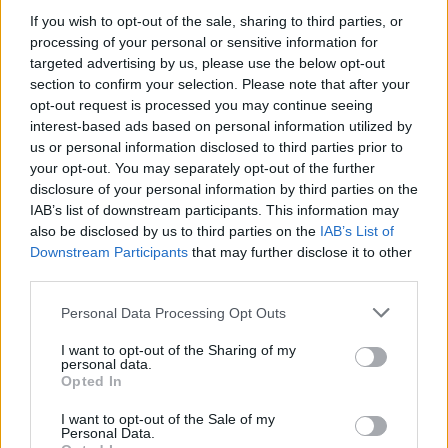
If you wish to opt-out of the sale, sharing to third parties, or
processing of your personal or sensitive information for
"Conosco bene Mario, gli sono amico e
targeted advertising by us, please use the below opt-out
penso che sia molto diverso dall’immagine
section to confirm your selection. Please note that after your
che ne viene fuori dal punto di vista
opt-out request is processed you may continue seeing
interest-based ads based on personal information utilized by
mediatico. Ha 34 anni, è cresciuto rispetto a
us or personal information disclosed to third parties prior to
qualche anno fa a Brescia. Sta facendo il
your opt-out. You may separately opt-out of the further
percorso giusto".
disclosure of your personal information by third parties on the
IAB’s list of downstream participants. This information may
also be disclosed by us to third parties on the
IAB’s List of
Downstream Participants
that may further disclose it to other
third parties.
Personal Data Processing Opt Outs
I want to opt-out of the Sharing of my
personal data.
Opted In
I want to opt-out of the Sale of my
Personal Data.