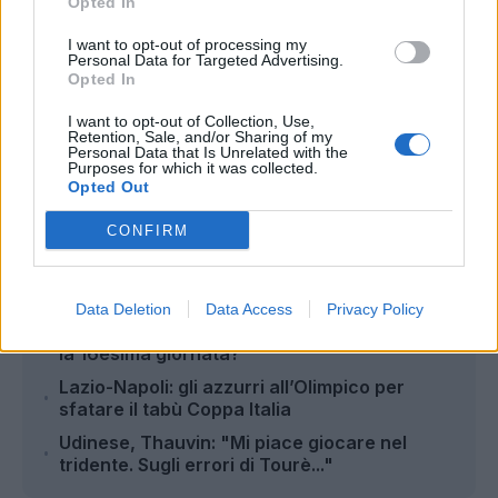
Opted In
I want to opt-out of processing my
Personal Data for Targeted Advertising.
Opted In
I want to opt-out of Collection, Use,
Retention, Sale, and/or Sharing of my
Autore
Personal Data that Is Unrelated with the
Purposes for which it was collected.
Antonio Lauro
Opted Out
CONFIRM
Leggi anche...
Data Deletion
Data Access
Privacy Policy
I diffidati della Serie A: chi rischia di saltare
la 16esima giornata?
Lazio-Napoli: gli azzurri all’Olimpico per
sfatare il tabù Coppa Italia
Udinese, Thauvin: "Mi piace giocare nel
tridente. Sugli errori di Tourè..."