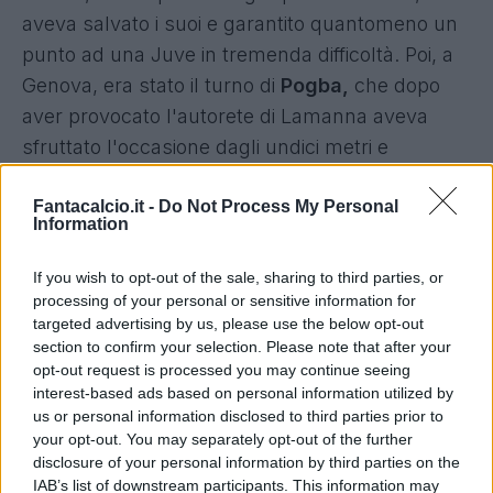
aveva salvato i suoi e garantito quantomeno un
punto ad una Juve in tremenda difficoltà. Poi, a
Genova, era stato il turno di
Pogba,
che dopo
aver provocato l'autorete di Lamanna aveva
sfruttato l'occasione dagli undici metri e
conquistato i tre punti, replicati soltanto contro il
Fantacalcio.it -
Do Not Process My Personal
Bologna.
Information
Ieri, invece, di nuovo Dybala.
Il dubbio è allora
If you wish to opt-out of the sale, sharing to third parties, or
lecito: ma chi è il rigorista della Juve? Nel dopo
processing of your personal or sensitive information for
targeted advertising by us, please use the below opt-out
partita, l'attaccante argentino ha svelato:
"
Ha
section to confirm your selection. Please note that after your
deciso Allegri. Doveva andare Pogba ma il
opt-out request is processed you may continue seeing
mister ha voluto così. Siamo tutti uniti
"
. Una
interest-based ads based on personal information utilized by
us or personal information disclosed to third parties prior to
scelta arrivata dalla panchina, dunque, con lo
your opt-out. You may separately opt-out of the further
stesso mister che, indirettamente, ha
disclosure of your personal information by third parties on the
confermato la versione del suo giocatore. "
Ho
IAB’s list of downstream participants. This information may