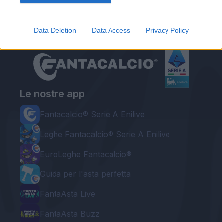
Data Deletion
Data Access
Privacy Policy
Le nostre app
Fantacalcio® Serie A Enilive
Leghe Fantacalcio® Serie A Enilive
EuroLeghe Fantacalcio®
Guida per l'asta perfetta
FantaAsta Live
FantaAsta Buzz