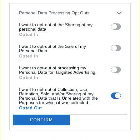
third parties.
Personal Data Processing Opt Outs
I want to opt-out of the Sharing of my
personal data.
Doppietta di
Acquafresca
e reti di Cacia e
Opted In
Bianchi nella vittoria per 4-1 del
Bologna
sul
I want to opt-out of the Sale of my
Piacenza
. Infine scivolone del
Genoa
, che per
Personal Data.
Opted In
2-1 in casa dell'
Entella
, formazione di Lega Pro.
A segno
Kucka
per il
Grifone
.
I want to opt-out of processing my
Personal Data for Targeted Advertising.
Opted In
Autore
I want to opt-out of Collection, Use,
Retention, Sale, and/or Sharing of my
Redazione Fantacalcio.it
Personal Data that Is Unrelated with the
Purposes for which it was collected.
Opted Out
CONFIRM