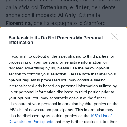
dalla sfida col
Tottenham
, e l'
Inter
,
deludente
anche con il mdoesto
Al Ahly
. Ottima la
Fiorentina
, che ha espugnato lo Stamford
Brigde,
battendo il
Chelsea
.
Fantacalcio.it -
Do Not Process My Personal
Information
Goleada per il
Chievo
, che travolge 11-0 il
Sant'Anna di Alfaedo. Doppiette di
Pellissier
,
If you wish to opt-out of the sale, sharing to third parties, or
processing of your personal or sensitive information for
Inglese e
Paloschi
, poi reti di Hetemaj,
targeted advertising by us, please use the below opt-out
Christiansen,
Mpoku
, Sardo, Castro. Pioggia di
section to confirm your selection. Please note that after your
gol anche per il Torino: è 5-0 contro la Pro
opt-out request is processed you may continue seeing
interest-based ads based on personal information utilized by
Vercelli. A segno Martinez, Baselli,
Bruno Peres,
us or personal information disclosed to third parties prior to
Zappacosta, Maxi Lopez
.
your opt-out. You may separately opt-out of the further
disclosure of your personal information by third parties on the
IAB’s list of downstream participants. This information may
also be disclosed by us to third parties on the
IAB’s List of
Downstream Participants
that may further disclose it to other