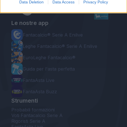
Data Deletion
Data Access
Privacy Policy
Le nostre app
Fantacalcio® Serie A Enilive
Leghe Fantacalcio® Serie A Enilive
EuroLeghe Fantacalcio®
Guida per l'asta perfetta
FantaAsta Live
FantaAsta Buzz
Strumenti
Probabili formazioni
Voti Fantacalcio Serie A
Rigoristi Serie A
FantaAsta Live