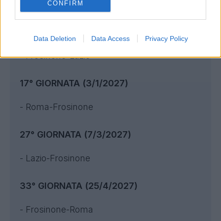
CONFIRM
il Frosinone
16° GIORNATA (20/12/2026)
Data Deletion
Data Access
Privacy Policy
- Frosinone-Lazio
17° GIORNATA (3/1/2027)
- Roma-Frosinone
27° GIORNATA (7/3/2027)
- Lazio-Frosinone
33° GIORNATA (25/4/2027)
- Frosinone-Roma