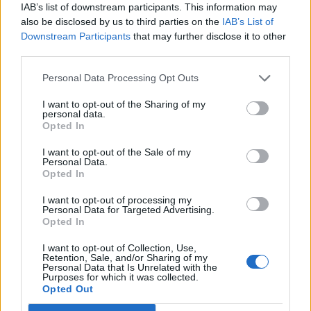
IAB’s list of downstream participants. This information may
1° GIORNATA (23/8/2026)
also be disclosed by us to third parties on the
IAB’s List of
Downstream Participants
that may further disclose it to other
- Inter-Monza
third parties.
Personal Data Processing Opt Outs
17° GIORNATA (3/1/2027)
I want to opt-out of the Sharing of my
- Monza-Milan
personal data.
Opted In
30° GIORNATA (4/4/2027)
I want to opt-out of the Sale of my
Personal Data.
Opted In
-Milan-Monza
I want to opt-out of processing my
Personal Data for Targeted Advertising.
32° GIORNATA (18/4/2027)
Opted In
- Monza-Inter
I want to opt-out of Collection, Use,
Retention, Sale, and/or Sharing of my
Personal Data that Is Unrelated with the
Purposes for which it was collected.
Opted Out
Serie A 2026/27, Roma e Lazio contro