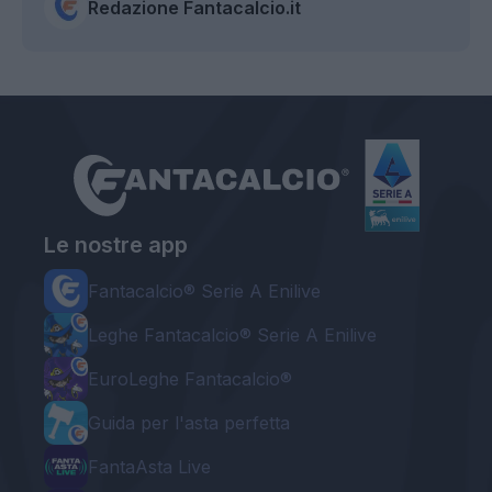
Redazione Fantacalcio.it
Le nostre app
Fantacalcio® Serie A Enilive
Leghe Fantacalcio® Serie A Enilive
EuroLeghe Fantacalcio®
Guida per l'asta perfetta
FantaAsta Live