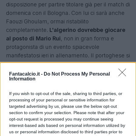
disposizione per partire titolare già per il match di
domenica con il Bologna. Con lui ci sarà anche
Faouzi Ghoulam, ormai ristabilito
completamente.
L'algerino dovrebbe giocare
al posto di Mario Rui
, non in gran forma e
protagonista di un evento spiacevole
manifestatosi ieri in allenamento. Il portoghese si
sarebbe risolto in maniera poco educata nei
confronti di un compagno più giovane: per
Fantacalcio.it -
Do Not Process My Personal
Information
questo motivo e per un atteggiamento svogliato
mostrato durante la seduta, Gattuso ha
If you wish to opt-out of the sale, sharing to third parties, or
allontanato l'ex Empoli, e non è la prima volta
processing of your personal or sensitive information for
(accadde anche nella scorsa stagione.
targeted advertising by us, please use the below opt-out
section to confirm your selection. Please note that after your
opt-out request is processed you may continue seeing
Da capire dunque se Rui verrà convocato o
interest-based ads based on personal information utilized by
meno, sicure invece le assenze di Lozano e
us or personal information disclosed to third parties prior to