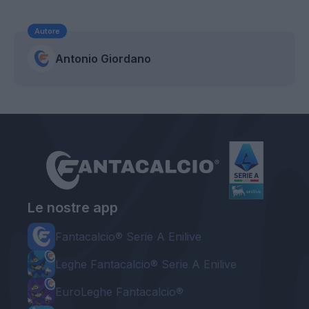
Autore
Antonio Giordano
Le nostre app
Fantacalcio® Serie A Enilive
Leghe Fantacalcio® Serie A Enilive
EuroLeghe Fantacalcio®