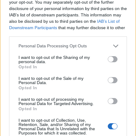
Petagna che anche oggi hanno svolto terapie e
your opt-out. You may separately opt-out of the further
disclosure of your personal information by third parties on the
rispettivamente lavoro differenziato in campo e
IAB’s list of downstream participants. This information may
in palestra.
also be disclosed by us to third parties on the
IAB’s List of
Downstream Participants
that may further disclose it to other
Allenamento Napoli, il comunicato
third parties.
Personal Data Processing Opt Outs
Questo il comunicato del Napoli
sull'allenamento
:
"Seduta mattitina per il
I want to opt-out of the Sharing of my
personal data.
Napoli al Training Center.
Opted In
Gli azzurri preparano il match contro il
I want to opt-out of the Sale of my
Personal Data.
Bologna in programma domenica allo Stadio
Opted In
Maradona alle ore 20.45 per la 26esima
I want to opt-out of processing my
giornata di Serie A. La squadra si è allenata sul
Personal Data for Targeted Advertising.
Opted In
campo 1 iniziando la sessione con
I want to opt-out of Collection, Use,
riscaldamento su circuito. Successivamente
Retention, Sale, and/or Sharing of my
Personal Data that Is Unrelated with the
esercitazioni di passing drill e lavoro tecnico.
Purposes for which it was collected.