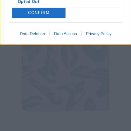
che su console di gioco e dispositivi come
Opted Out
TIMVISION Box, Google Chromecast e Amazon
CONFIRM
Fire TV Stick. DAZN è attivabile anche su
Amazon Prime Video dalla sezione 'Prime
Channels'.
Data Deletion
Data Access
Privacy Policy