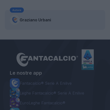
Autore
Graziano Urbani
Le nostre app
Fantacalcio® Serie A Enilive
Leghe Fantacalcio® Serie A Enilive
EuroLeghe Fantacalcio®