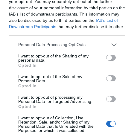
your opt-out. You may separately opt-out of the further
Le probabili formazioni di Empoli-
disclosure of your personal information by third parties on the
Como
IAB’s list of downstream participants. This information may
also be disclosed by us to third parties on the
IAB’s List of
Downstream Participants
that may further disclose it to other
EMPOLI (3-4-2-1):
Vasquez; Viti, Ismajli, De
third parties.
Sciglio; Gyasi, Maleh, Anjorin, Pezzella;
Fazzini, Solbakken; Colombo. All. D'Aversa.
Personal Data Processing Opt Outs
I want to opt-out of the Sharing of my
COMO (4-2-3-1):
Audero; Goldaniga,
personal data.
Opted In
Dossena, Kempf, Alberto Moreno;
Engelhardt, Mazzitelli; Strefezza, Nico Paz,
I want to opt-out of the Sale of my
Personal Data.
Fadera; Belotti. All. Fabregas.
Opted In
I want to opt-out of processing my
Personal Data for Targeted Advertising.
Empoli-Como: dove vederla in TV?
Opted In
La gara tra
Empoli e Como
sarà trasmessa da
I want to opt-out of Collection, Use,
Retention, Sale, and/or Sharing of my
DAZN
attraverso l'app fruibile su smart tv, oltre
Personal Data that Is Unrelated with the
Purposes for which it was collected.