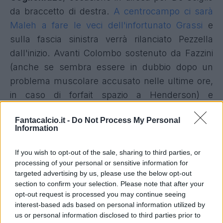
da braccetto di destra.
A centrocampo ci sarà
Maleh a fare le veci dell'infortunato Grassi
e
sulla fascia sinistra verrà rilanciato Pezzella
dall'inizio. Avanti Colombo sostenuto da Fazzini
(anche se sembra essere in dubbio dopo un
problema muscolare accusato nelle ultime ore,
in caso di forfait spazio a
Henderson)
e
Solbakken, indisponibile Esposito.
Fantacalcio.it -
Do Not Process My Personal
Information
Nei lariani è squalificato Braunoder,
inoltre sono
indisponibili Perrone, Baselli e Sergi Roberto
If you wish to opt-out of the sale, sharing to third parties, or
per noie fisiche
; a centrocampo troverà una
processing of your personal or sensitive information for
targeted advertising by us, please use the below opt-out
maglia Engelhardt con Mazzitelli. Avanti spazio a
section to confirm your selection. Please note that after your
Belotti, scivola in panchina Cutrone. Difesa
opt-out request is processed you may continue seeing
diretta da Dossena.
interest-based ads based on personal information utilized by
us or personal information disclosed to third parties prior to