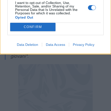
I want to opt-out of Collection, Use,
Poi sulla mancata qualificazione ai
Retention, Sale, and/or Sharing of my
Mondiali 2022
Personal Data that Is Unrelated with the
Purposes for which it was collected.
Opted Out
"Il calcio è questo, non meritavamo di andar
CONFIRM
fuori e siamo andati fuori, dobbiamo
accettarlo, Lo sport è questo. Siamo tutti un
po' delusi ma dobbiamo pensare al futuro ma
Data Deletion
Data Access
Privacy Policy
ce la metteremo tutta. Io ho sempre fiducia nei
giovani".