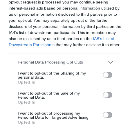
opt-out request is processed you may continue seeing
un po'", aggiunge. "Bologna nel destino? Ci
interest-based ads based on personal information utilized by
portò fortuna con la Nations League di tre
us or personal information disclosed to third parties prior to
your opt-out. You may separately opt-out of the further
anni fa speriamo ne porti anche in questo
disclosure of your personal information by third parties on the
caso. Stasera sarà una partita un po' diversa.
IAB’s list of downstream participants. This information may
Ci vuole un po' di tempo, non qualche mese,
also be disclosed by us to third parties on the
IAB’s List of
Downstream Participants
that may further disclose it to other
poi il calcio è particolare, succedono cose
third parties.
strane ma ci vuole pazienza e rischiare di
perdere qualche partita".
Personal Data Processing Opt Outs
I want to opt-out of the Sharing of my
Su Zaccagni e Lazzari
personal data.
Opted In
"Devo accettare quello che mi dicono -
I want to opt-out of the Sale of my
sottolinea - La Nazionale per i più giovani
Personal Data.
Opted In
deve essere un punto di arrivo. Deluso? No,
sono cose capitano, dobbiamo accettare
I want to opt-out of processing my
Personal Data for Targeted Advertising.
quello che i ragazzi ci dicono".
Opted In