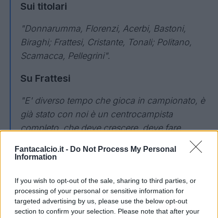
Sui titolari
"Donnarumma, Florenzi, Acerbi, Bastoni,
Biraghi; Frattesi, Cristante, Tonali; Politano,
Scamacca, Pellegrini".
Su Frattesi
"E' diverso tempo che gioca in campionato, è
già stato con noi è un centrocampista
completo, che deve crescere, deve fare
esperienza internazionale però è un giocatore
Fantacalcio.it -
Do Not Process My Personal
con caratteristiche importanti, duttile".
Information
Sulle 50 panchine da CT
If you wish to opt-out of the sale, sharing to third parties, or
processing of your personal or sensitive information for
"Poteva essere un po' meglio, 50 presenze da
targeted advertising by us, please use the below opt-out
section to confirm your selection. Please note that after your
ct sono tante, fa piacere e vanno festeggiate