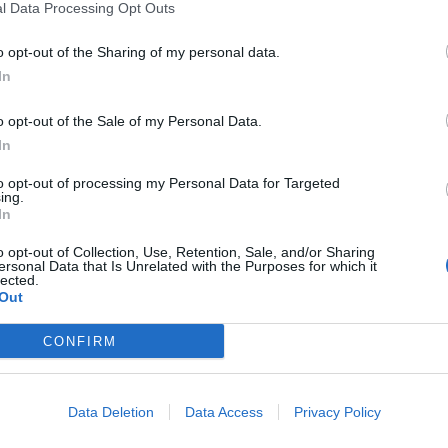
l Data Processing Opt Outs
 una delle posizioni di centrocampo: Rigoni in
e Rincon e Dzemaili.
o opt-out of the Sharing of my personal data.
In
o opt-out of the Sale of my Personal Data.
In
to opt-out of processing my Personal Data for Targeted
ing.
In
o opt-out of Collection, Use, Retention, Sale, and/or Sharing
ersonal Data that Is Unrelated with the Purposes for which it
lected.
Out
CONFIRM
Data Deletion
Data Access
Privacy Policy