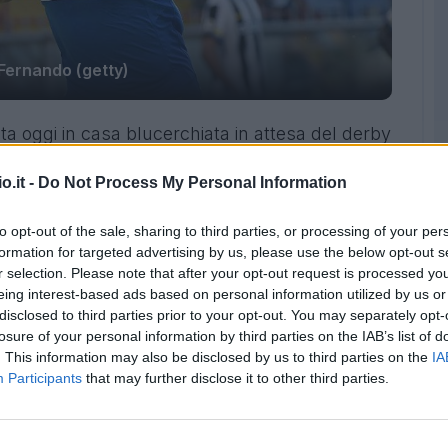
Fernando (getty)
a oggi in casa blucerchiata in attesa del derby
ando che però ha intensificato i carichi di
o.it -
Do Not Process My Personal Information
 prosegue invece l'iter riabilitativo di
 non ci saranno domenica. Squalificato
to opt-out of the sale, sharing to third parties, or processing of your per
vestre in difesa dopo il rientro di Diakité,
formation for targeted advertising by us, please use the below opt-out s
heranno un'altra maglia da titolare, a meno
r selection. Please note that after your opt-out request is processed y
eing interest-based ads based on personal information utilized by us or
non dovesse farcela, giocherebbero entrambi.
disclosed to third parties prior to your opt-out. You may separately opt-
Gasperini in vista del derby di domenica
losure of your personal information by third parties on the IAB’s list of
ato in gruppo ed oggi si è allenato
. This information may also be disclosed by us to third parties on the
IA
Participants
that may further disclose it to other third parties.
po assorbendo il fastidio della scorsa
 l'ex Torino dovrebbe restare inizialmente in
 Pavoletti così come visto contro la Roma.