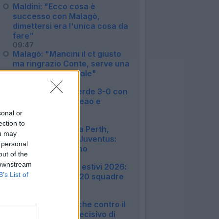
Maldini: "Ecco cosa è
successo con Malagò,
dimettersi era l'unica cosa da
fare"
09:47
Malagò: "Mancini il ct giusto
ma ringrazio Conte, serve una
rivoluzione culturale"
08:56
Disastro Milan, perde 3-0 con
il Chelsea: male Leao e
Camarda
sonal or
16:23
ection to
L'Inter festeggia a Perth,
ou may
vittoria contro la Juventus:
 personal
cronaca e tabellino
out of the
15:18
 downstream
Amichevoli e ritiri estivi 2026:
B’s List of
tutte le info sulle 20 squadre
di Serie A
23:51
Il Genoa cade anche contro il
Deportivo: il gol decisivo di