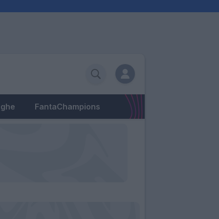
eghe
FantaChampions