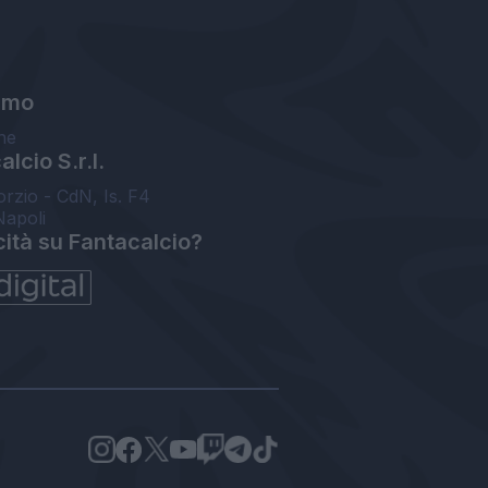
amo
ne
lcio S.r.l.
orzio - CdN, Is. F4
Napoli
cità su Fantacalcio?