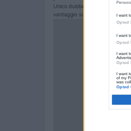
Persona
Unico dubbio attuale relativo ad
vantaggio su Silva per affiancar
I want t
Opted 
I want t
Opted 
I want 
Advertis
Opted 
I want t
of my P
was col
Opted 