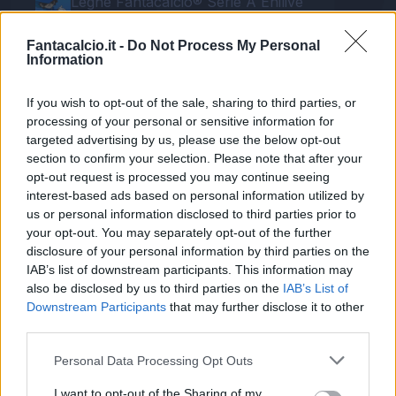
Leghe Fantacalcio® Serie A Enilive
EuroLeghe Fantacalcio®
Fantacalcio.it -
Do Not Process My Personal
Information
Guida per l'asta perfetta
If you wish to opt-out of the sale, sharing to third parties, or
FantaAsta Live
processing of your personal or sensitive information for
targeted advertising by us, please use the below opt-out
FantaAsta Buzz
section to confirm your selection. Please note that after your
Strumenti
opt-out request is processed you may continue seeing
interest-based ads based on personal information utilized by
Probabili formazioni
us or personal information disclosed to third parties prior to
Voti Fantacalcio Serie A
your opt-out. You may separately opt-out of the further
Rigoristi Serie A
FantaAsta Live
disclosure of your personal information by third parties on the
Supporto
IAB’s list of downstream participants. This information may
also be disclosed by us to third parties on the
IAB’s List of
Contatti
Downstream Participants
that may further disclose it to other
Impostazioni privacy
third parties.
Lavora con noi
Chi siamo
Personal Data Processing Opt Outs
Redazione
I want to opt-out of the Sharing of my