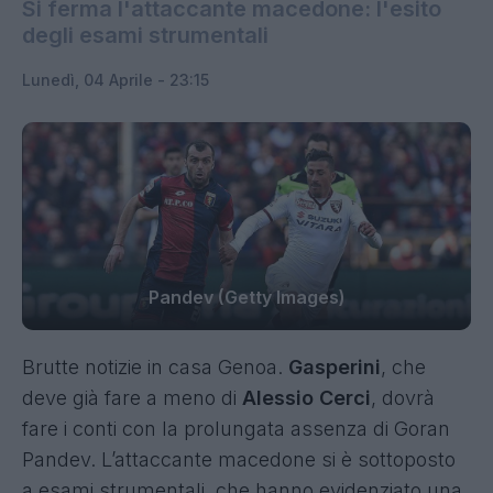
Si ferma l'attaccante macedone: l'esito
degli esami strumentali
Lunedì, 04 Aprile - 23:15
Pandev (Getty Images)
Brutte notizie in casa Genoa.
Gasperini
, che
deve già fare a meno di
Alessio Cerci
, dovrà
fare i conti con la prolungata assenza di Goran
Pandev. L’attaccante macedone si è sottoposto
a esami strumentali, che hanno evidenziato una