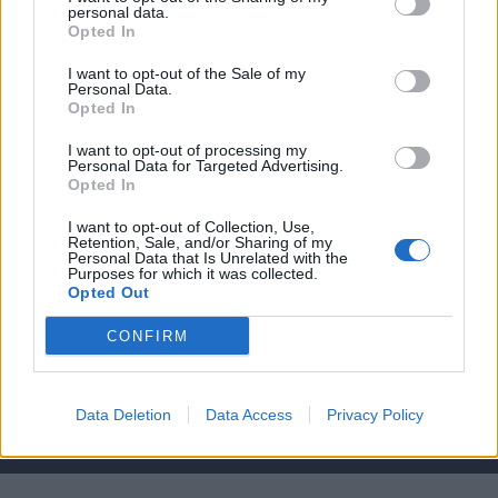
Fantacalcio S.r.l.
personal data.
Opted In
Via G. Porzio - CdN, Is. F4
80143, Napoli
I want to opt-out of the Sale of my
Pubblicità su Fantacalcio?
Personal Data.
Opted In
I want to opt-out of processing my
Personal Data for Targeted Advertising.
Opted In
Seguici sui social
I want to opt-out of Collection, Use,
Retention, Sale, and/or Sharing of my
Personal Data that Is Unrelated with the
Purposes for which it was collected.
Opted Out
Testata reg. Trib. Napoli n.7 01/03/2012 - Iscrizione al ROC:
CONFIRM
44869 - © Fantacalcio S.R.L. P.IVA 10938501219 - Tutti i diritti
riservati.
PRIVACY
|
COOKIE
|
TERMINI
Data Deletion
Data Access
Privacy Policy
Fantacalcio è un marchio registrato da Fantacalcio S.r.l.