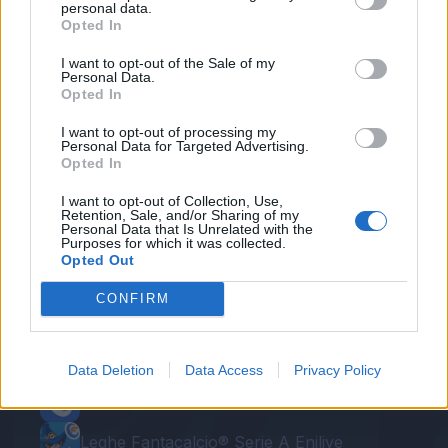
personal data.
Bonucci
, nel mirino la sfida contro la
Fiorentina
.
Opted In
Domani nuova seduta al mattino.
I want to opt-out of the Sale of my
Personal Data.
Opted In
Autore
I want to opt-out of processing my
Redazione Fantacalcio.it
Personal Data for Targeted Advertising.
Opted In
I want to opt-out of Collection, Use,
Retention, Sale, and/or Sharing of my
Personal Data that Is Unrelated with the
Purposes for which it was collected.
Opted Out
CONFIRM
Le nostre app
Data Deletion
Data Access
Privacy Policy
Fantacalcio® Serie A Enilive
Leghe Fantacalcio® Serie A Enilive