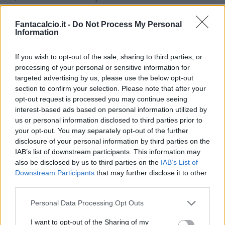
concentrata sulla tattica nell'allenamento di
Vinovo. Prima di scendere in campo,lavoro in
Fantacalcio.it -
Do Not Process My Personal
Information
palestra, ma una volta ritrovato il pallone ci si è
dedicati a curare i movimenti da replicare contro
If you wish to opt-out of the sale, sharing to third parties, or
domenica sera
contro il Bologna
.
processing of your personal or sensitive information for
targeted advertising by us, please use the below opt-out
section to confirm your selection. Please note that after your
Mister
Allegri
monitora
Gigi Buffon
, che non si
opt-out request is processed you may continue seeing
è allenato con i compagni e nel pomeriggio ha
interest-based ads based on personal information utilized by
us or personal information disclosed to third parties prior to
sostenuto una seduta personalizzata. Il portiere
your opt-out. You may separately opt-out of the further
reduce da influenza
, proverà a recuperare per
disclosure of your personal information by third parties on the
tempo e difendere la porta della
Juventus
IAB’s list of downstream participants. This information may
also be disclosed by us to third parties on the
IAB’s List of
contro i felsinei dal 1'. Di certo assente nel
Downstream Participants
that may further disclose it to other
prossimo turno
Alex Sandro causa
un
third parties.
problema muscolare ravvisato nella gara di
Personal Data Processing Opt Outs
Supercoppa
, al suo posto a sinistra ci sarà
Evra
. Migliorano poi le condizioni dell'infortunato
I want to opt-out of the Sharing of my