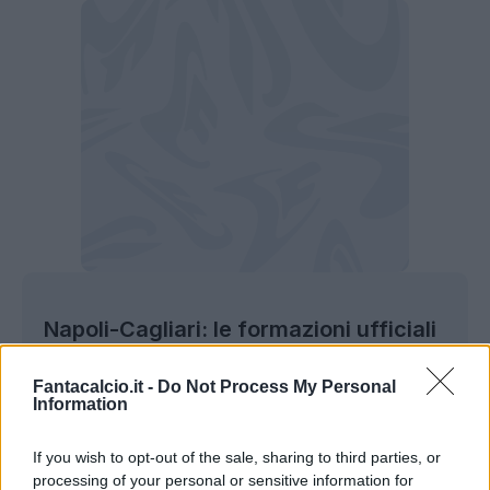
Napoli-Cagliari: le formazioni ufficiali
NAPOLI (3-4-2-1):
Milinkovic-Savic; Juan
Fantacalcio.it -
Do Not Process My Personal
Information
Jesus, Beukema, Olivera; Mazzocchi,
Vergara, Elmas, Spinazzola; Politano,
If you wish to opt-out of the sale, sharing to third parties, or
Ambrosino; Lucca. All. Conte.
processing of your personal or sensitive information for