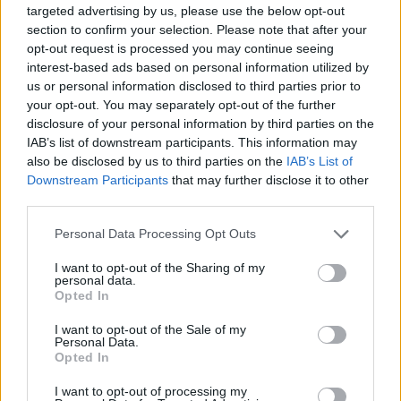
targeted advertising by us, please use the below opt-out
CAGLIARI (4-2-3-1):
Caprile; Di Pardo,
section to confirm your selection. Please note that after your
opt-out request is processed you may continue seeing
Rodriguez, Luperto, Obert; Deiola, Adopo;
interest-based ads based on personal information utilized by
Kilicsoy, Gaetano, Luvumbo; Pavoletti. All.
us or personal information disclosed to third parties prior to
Pisacane.
your opt-out. You may separately opt-out of the further
disclosure of your personal information by third parties on the
IAB’s list of downstream participants. This information may
Napoli-Cagliari: dove vederla in tv
also be disclosed by us to third parties on the
IAB’s List of
Downstream Participants
that may further disclose it to other
third parties.
Napoli-Cagliari sarà trasmessa in
diretta
televisiva e in esclusiva, in chiaro, su Italia 1
.
Personal Data Processing Opt Outs
Il match sarà disponibile anche in streaming su
I want to opt-out of the Sharing of my
Mediaset Infinity e sul sito web di
personal data.
Opted In
SportMediaset.
I want to opt-out of the Sale of my
Personal Data.
Opted In
I want to opt-out of processing my