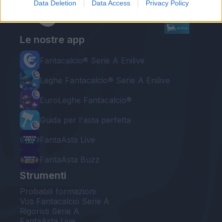
Data Deletion
Data Access
Privacy Policy
Le nostre app
Fantacalcio® Serie A Enilive
Leghe Fantacalcio® Serie A Enilive
EuroLeghe Fantacalcio®
Guida per l'asta perfetta
FantaAsta Live
FantaAsta Buzz
Strumenti
Probabili formazioni
Voti Fantacalcio Serie A
Rigoristi Serie A
FantaAsta Live