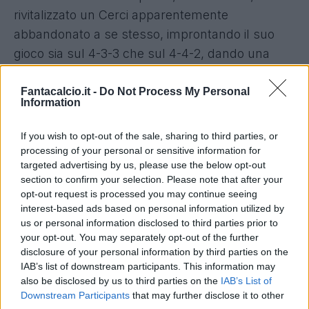
rivitalizzato un Cerci apparentemente
abbandonato a se stesso, improntando il suo
gioco sia sul 4-3-3 che sul 4-4-2, dando una
seconda opportunità anche a Niang, dopo la
frattura che lo aveva tenuto fermo ad inizio
Fantacalcio.it -
Do Not Process My Personal
Information
stagione.
If you wish to opt-out of the sale, sharing to third parties, or
Di Mario Balotelli, così, se ne erano perse un po'
processing of your personal or sensitive information for
targeted advertising by us, please use the below opt-out
le tracce.
Solo 4 partite giocate in questa
section to confirm your selection. Please note that after your
stagione, anche se i suoi numeri, pur in pochi
opt-out request is processed you may continue seeing
minuti, rimangono pur sempre di tutto rispetto.
interest-based ads based on personal information utilized by
us or personal information disclosed to third parties prior to
Ed è per questo che le notizie provenienti da
your opt-out. You may separately opt-out of the further
Milanello sono ancor più importanti:
Balo sta
disclosure of your personal information by third parties on the
bruciando le tappe
, e ieri ha iniziato anche a
IAB’s list of downstream participants. This information may
also be disclosed by us to third parties on the
IAB’s List of
correre a ritmi piuttosto sostenuti. La sensazione
Downstream Participants
that may further disclose it to other
oramai acclarata è che il giocatore tornerà prima