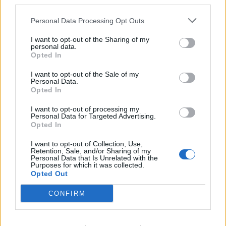
third parties.
della fine dell'anno, anche se il percorso di
Personal Data Processing Opt Outs
Mario suggerisce ancor più ottimismo: potrebbe
essere convocato in campionato addirittura per
I want to opt-out of the Sharing of my
personal data.
Milan-Verona del 13 dicembre
, o magari per
Opted In
l'impegno di Coppa Italia di pochi giorni
I want to opt-out of the Sale of my
successivo. Quel che è certo è che Balotelli sta
Personal Data.
Opted In
tornando, e difficilmente resterà a guardare i
compagni dalla panchina troppo a lungo.
I want to opt-out of processing my
Personal Data for Targeted Advertising.
Opted In
Autore
I want to opt-out of Collection, Use,
Retention, Sale, and/or Sharing of my
Redazione Fantacalcio.it
Personal Data that Is Unrelated with the
Purposes for which it was collected.
Opted Out
CONFIRM