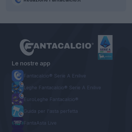
Le nostre app
Fantacalcio® Serie A Enilive
Leghe Fantacalcio® Serie A Enilive
EuroLeghe Fantacalcio®
Guida per l'asta perfetta
FantaAsta Live