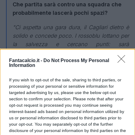
Che partita sarà contro una squadra che
probabilmente lascerà pochi spazi?
"Ci aspetta una gara dura, il Cagliari dietro è
solido e concede poco. I rossoblu lottano per
la salvezza e cercano punti: sarà
fondamentale iniziare bene per sbloccarla
Fantacalcio.it -
Do Not Process My Personal
subito".
Information
Rispetto allo scorso anno, la Lazio è più
If you wish to opt-out of the sale, sharing to third parties, or
solida dietro ma segna di meno.
processing of your personal or sensitive information for
targeted advertising by us, please use the below opt-out
"Cerchiamo sempre di trovare nuove
section to confirm your selection. Please note that after your
opt-out request is processed you may continue seeing
soluzioni e portare più pericoli possibili
interest-based ads based on personal information utilized by
nell'area avversaria, cosa che purtroppo in
us or personal information disclosed to third parties prior to
questo momento ci sta mancando. Dobbiamo
your opt-out. You may separately opt-out of the further
disclosure of your personal information by third parties on the
riuscire a trovare di più la porta, a partire da