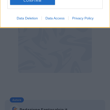
CONFIRM
accadrà con il Senegal".
Data Deletion
Data Access
Privacy Policy
Autore
Redazione Fantacalcio.it