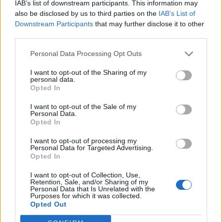
IAB’s list of downstream participants. This information may
noi attaccanti".
also be disclosed by us to third parties on the
IAB’s List of
Downstream Participants
that may further disclose it to other
Come ti senti?
third parties.
Personal Data Processing Opt Outs
"Non mi sono mai tirato indietro, dando
sempre la mia disponibilità nonostante un
I want to opt-out of the Sharing of my
personal data.
piccolo problema alla caviglia. Spero di
Opted In
giocare ancora di più, segnare e aiutare la
I want to opt-out of the Sale of my
Lazio a vincere tante partite".
Personal Data.
Opted In
Il pensiero della Coppa d'Africa è uno
I want to opt-out of processing my
Personal Data for Targeted Advertising.
stimolo in più?
Opted In
"Sì, è una competizione molto importante,
I want to opt-out of Collection, Use,
Retention, Sale, and/or Sharing of my
peccato solo che capiti durante la stagione.
Personal Data that Is Unrelated with the
Purposes for which it was collected.
Adesso però devo pensare prima alla Lazio,
Opted Out
poi a dicembre vedremo vedremo cosa