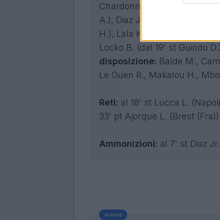
Chardonnet B. (dal 27' st Le 
A.), Diaz Jr. M. (dal 19' st L
H.), Lala K. (dal 27' st Zogbe
Locko B. (dal 19' st Guindo D.
disposizione:
Balde M., Cambl
Le Guen R., Makalou H., Mbo
Reti:
al 18' st Lucca L. (Napoli 
33' pt Ajorque L. (Brest (Fra))
Ammonizioni:
al 7' st Diaz Jr
Autore