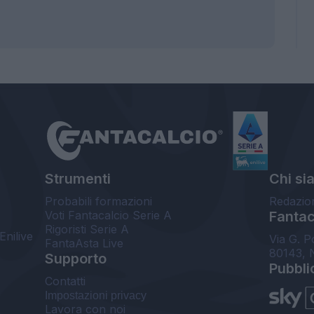
Strumenti
Chi si
Probabili formazioni
Redazio
Voti Fantacalcio Serie A
Fantaca
Rigoristi Serie A
Enilive
Via G. P
FantaAsta Live
80143, 
Supporto
Pubbli
Contatti
Impostazioni privacy
Lavora con noi