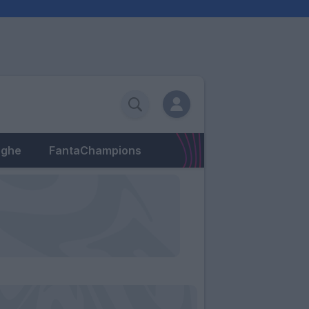
eghe
FantaChampions