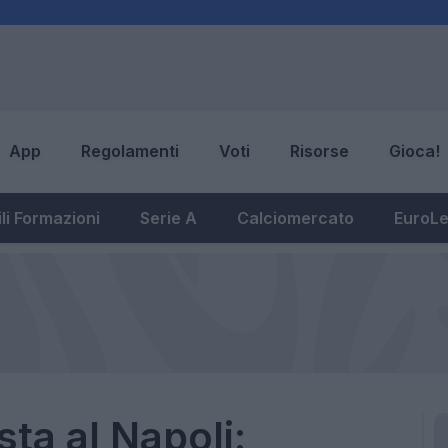
App
Regolamenti
Voti
Risorse
Gioca!
li Formazioni
Serie A
Calciomercato
EuroL
ta al Napoli: