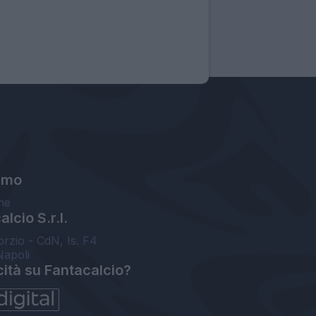
amo
ne
lcio S.r.l.
orzio - CdN, Is. F4
Napoli
cità su Fantacalcio?