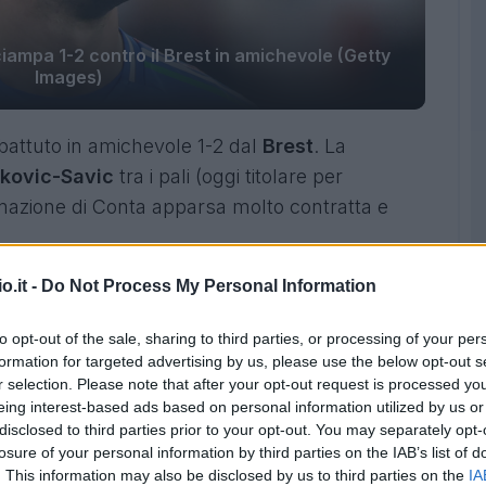
ciampa 1-2 contro il Brest in amichevole (Getty
Images)
 battuto in amichevole 1-2 dal
Brest
. La
nkovic-Savic
tra i pali (oggi titolare per
ormazione di Conta apparsa molto contratta e
o.it -
Do Not Process My Personal Information
 rispondo con
Lucca
, premiato alla perfezione
 buona giocata per
De Bruyne
, pericoloso con
to opt-out of the sale, sharing to third parties, or processing of your per
one.
formation for targeted advertising by us, please use the below opt-out s
r selection. Please note that after your opt-out request is processed y
eing interest-based ads based on personal information utilized by us or
disclosed to third parties prior to your opt-out. You may separately opt-
losure of your personal information by third parties on the IAB’s list of
. This information may also be disclosed by us to third parties on the
IA