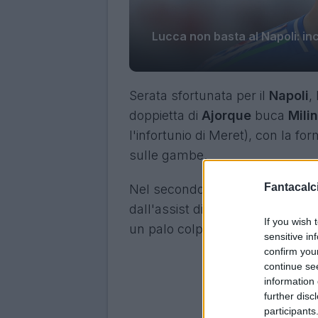
Lucca non basta al Napoli: in
Serata sfortunata per il
Napoli
,
doppietta di
Ajorque
buca
Mili
l'infortunio di Meret), con la f
sulle gambe.
Fantacalci
Nel secondo tempo, gli azzurri
dall'assist di
Politano
. Qualche
If you wish 
un palo colpito nella prima frazi
sensitive in
confirm you
continue se
information 
further disc
participants