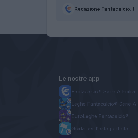
Redazione Fantacalcio.it
Le nostre app
Fantacalcio® Serie A Enilive
Leghe Fantacalcio® Serie A 
EuroLeghe Fantacalcio®
Guida per l'asta perfetta