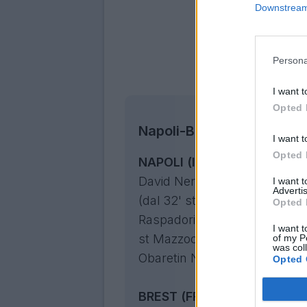
Downstream 
Persona
I want t
Opted 
Napoli-Brest 1-2, il tabell
I want t
Opted 
NAPOLI (ITA):
Milinkovic-Savi
David Neres (dal 16' st Polit
I want 
Advertis
(dal 32' st Zanoli A.), Lobotka
Opted 
Raspadori G. (dal 22' st Angui
I want t
st Mazzocchi P.).
A disposizi
of my P
was col
Obaretin N., Politano M., Zano
Opted 
BREST (FRA):
Coudert G., Ajo