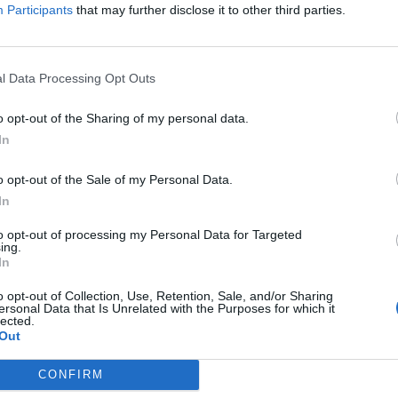
Participants
that may further disclose it to other third parties.
l Data Processing Opt Outs
o opt-out of the Sharing of my personal data.
In
ino del match
o opt-out of the Sale of my Personal Data.
In
c V., Beukema S. (dal 27' st Obaretin N.),
ano M.), De Bruyne K., Di Lorenzo G., Lang N.
to opt-out of processing my Personal Data for Targeted
ing.
 S., Lucca L. (dal 22' st Lukaku R.),
In
ssa F.), Rrahmani A., Spinazzola L. (dal 38'
o opt-out of Collection, Use, Retention, Sale, and/or Sharing
one:
Anguissa F., Lukaku R., Mazzocchi P.,
ersonal Data that Is Unrelated with the Purposes for which it
lected.
li A.
Out
CONFIRM
rque L. (dal 35' st Diop S.), Camara M.,