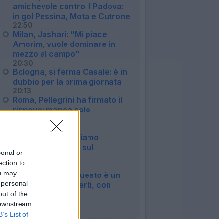
amichevole contro il Padova:
in gol Pessina, Mota e Cutrone
22:50
Milan, Jashari: "Mi piace
Amorim, vuole dominare in
mezzo al campo"
20:30
Bologna, si ferma Casale: è in
dubbio per la prima giornata
20:13
Roma, Pellegrini ha firmato il
rinnovo: manca solo
l'ufficialità
14:27
Inter, Chivu: "Abbiamo
bisogno di minuti, sul
sonal or
mercato..."
ection to
12:04
ou may
Roma, Castro: "Questo è un
 personal
sogno a occhi aperti, con
out of the
Malen..."
09:07
 downstream
B’s List of